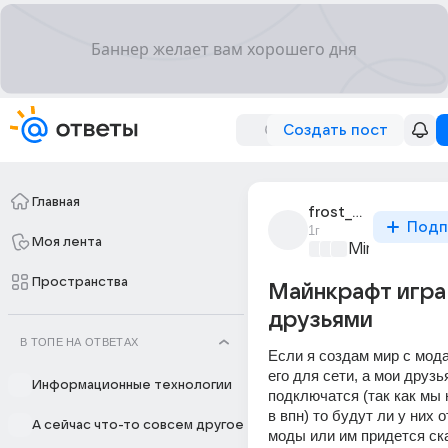
Создать пост
Главная
frost_2082
Подп
1г
Моя лента
Minecraft
+3
Пространства
Майнкрафт игра
друзьями
В ТОПЕ НА ОТВЕТАХ
Если я создам мир с мода
его для сети, а мои друзь
Информационные технологии
подключатся (так как мы н
в впн) то будут ли у них 
А сейчас что-то совсем другое
моды или им придется ска