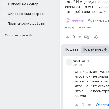
тоже? И еще один вопрос,
О любви без купюр
скачивать то есть ли спос
так, чтобы они не знали 
Философский вопрос
мнения
#майнкраф
Политические дебаты
#друг
#мода
Смотреть все
0
1
По дате
По рейтингу
daniil_voil
1г
Ученик
скачивать им нужно 
чтобы они не знали 
можешь скинуть им в
чтобы они их скачал
что они не посмотрят
за мод 
0
Ответи