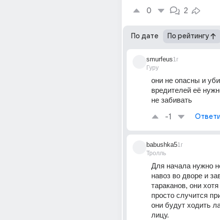
0
2
По дате
По рейтингу
smurfeus
1г
Гуру
они не опасны и уби
вредителей её нужно
не забивать
-1
Ответи
babushka5
1г
Тролль
Для начала нужно не
навоз во дворе и зав
тараканов, они хотя 
просто случится при
они будут ходить ла
лицу.