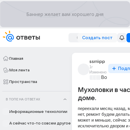
Создать пост
Главная
ssrriipp
1г
Подп
Моя лента
Изменено
Вопросы о ф
Пространства
Мухоловки в ча
доме.
В ТОПЕ НА ОТВЕТАХ
переехали месяц назад, м
Информационные технологии
нет, ремонт будем делать 
может и меньше, сейчас 
А сейчас что-то совсем другое
исключительно двором и с