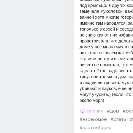
под крыльцо. в других ком
замечала мухоловок. даже
ванной хотя многие говори
именно там находятся, за
тогюлько в своей и соседн
не знаю как от них избави
проветривала. что делать
доме у нас много мух и пау
них тоже не знаем как изб
ставили ленту и выметали
ничего не помогало, что м
сделать? (не надо писать 
типу: они только в дом по
и людей не трогают. мух о
убивают и пауков, ещё чит
могут укусить.) (если что 
около моря)
мнения
#дом
#ре
#насекомое
#спать
#
#частный дом