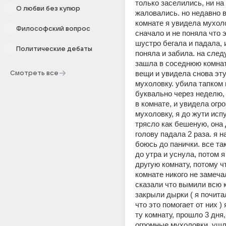
только заселились, ни на 
О любви без купюр
жаловались. но недавно в
комнате я увидела мухолов
Философский вопрос
сначало и не поняла что эт
шустро бегала и падала, и
Политические дебаты
поняла и забила. на след
зашла в соседнюю комнат
вещи и увидела снова эту
Смотреть все
мухоловку. убила тапком и
буквально через неделю, 
в комнате, и увидела огро
мухоловку, я до жути испу
трясло как бешеную, она 
голову падала 2 раза. я н
боюсь до панички. все та
до утра и уснула, потом я
другую комнату, потому чт
комнате никого не замечал
сказали что вымили всю к
закрыли дырки ( я почитал
что это помогает от них ) 
ту комнату, прошло 3 дня,
огромные мухоловки, ушла