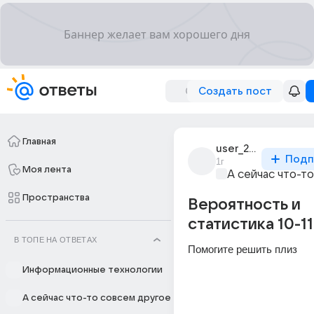
Создать пост
Главная
user_251328668
Подп
1г
Моя лента
А сейчас что-т
Пространства
Вероятность и
статистика 10-11
В ТОПЕ НА ОТВЕТАХ
Помогите решить плиз
Информационные технологии
А сейчас что-то совсем другое