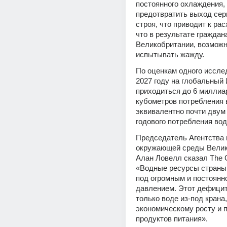
постоянного охлаждения, 
предотвратить выход серв
строя, что приводит к рас
что в результате граждана
Великобритании, возможно
испытывать жажду.
По оценкам одного исслед
2027 году на глобальный 
приходиться до 6 миллиар
кубометров потребления в
эквивалентно почти двум 
годового потребления вод
Председатель Агентства п
окружающей среды Велик
Алан Ловелл сказал The G
«Водные ресурсы страны 
под огромным и постоянн
давлением. Этот дефицит 
только воде из-под крана, 
экономическому росту и п
продуктов питания».