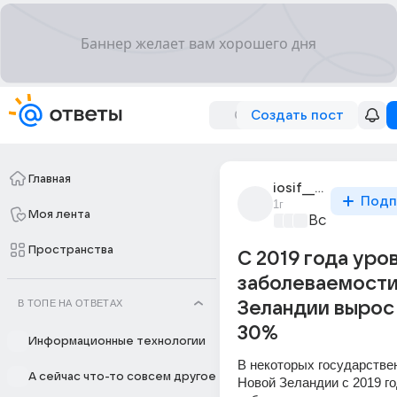
Создать пост
Главная
iosif__stalin
Подп
1г
Моя лента
Все про биз
Пространства
С 2019 года уро
заболеваемости
В ТОПЕ НА ОТВЕТАХ
Зеландии вырос 
30%
Информационные технологии
В некоторых государствен
А сейчас что-то совсем другое
Новой Зеландии с 2019 го