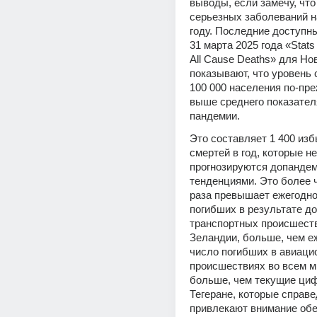
выводы, если замечу, что 
серьезных заболеваний на
году. Последние доступны
31 марта 2025 года «Stats
All Cause Deaths» для Но
показывают, что уровень 
100 000 населения по-пре
выше среднего показателя
пандемии.
Это составляет 1 400 изб
смертей в год, которые не 
прогнозируются допандем
тенденциями. Это более ч
раза превышает ежегодно
погибших в результате д
транспортных происшеств
Зеландии, больше, чем еж
число погибших в авиаци
происшествиях во всем ми
больше, чем текущие циф
Тегеране, которые справе
привлекают внимание обе