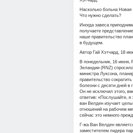
Насколько больна Новая 
Что нужно сделать?
Иногда завеса приподнима
получаете представление 
наше правительство плани
в будущем.
Автор Гай Хэтчард, 18 июн
В понедельник, 16 июня, 
Зеландии (RNZ) спросило
министра Луксона, планир
правительство сократить 
болезни с десяти дней в г
Он не исключил этого, вме
ответив: «Послушайте, я з
ван Велден изучает целый
отношений на рабочем мес
сейчас это немного преж
Г-жа Ван Велден является
заместителем лидера пар