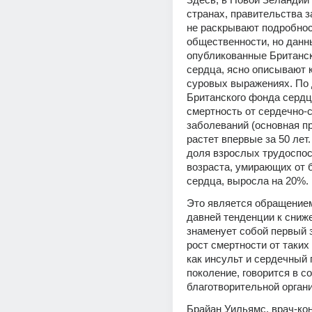
странах, правительства за
не раскрывают подробнос
общественности, но данны
опубликованные Британс
сердца, ясно описывают к
суровых выражениях. По 
Британского фонда сердца
смертность от сердечно-
заболеваний (основная пр
растет впервые за 50 лет. 
доля взрослых трудоспос
возраста, умирающих от б
сердца, выросла на 20%.
Это является обращением
давней тенденции к сниже
знаменует собой первый 
рост смертности от таких 
как инсульт и сердечный п
поколение, говорится в с
благотворительной орган
Брайан Уильямс, врач-ко