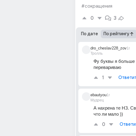
#сокращения
0
3
По дате
По рейтингу
dro_cheslav228_zov
1г
Тролль
Фу буквы я больше 3
перевариваю
1
Ответи
ebautyou
1г
Мудрец
А нахрена те НЗ. Св
что ли мало ))
0
Ответи