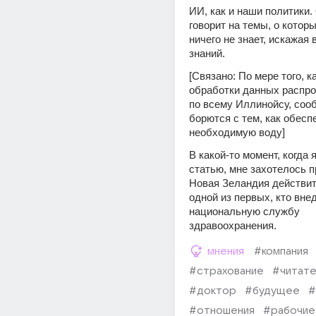
ИИ, как и наши политики.
говорит на темы, о которы
ничего не знает, искажая 
знаний.
[Связано: По мере того, к
обработки данных распро
по всему Иллинойсу, соо
борются с тем, как обеспе
необходимую воду]
В какой-то момент, когда я
статью, мне захотелось пр
Новая Зеландия действит
одной из первых, кто внед
национальную службу 
здравоохранения.
мнения
#компания
#страхование
#читате
#доктор
#будущее
#
#отношения
#рабочие