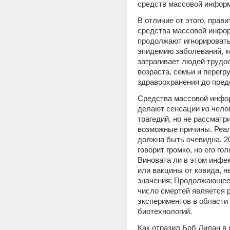
средств массовой инфор
В отличие от этого, прави
средства массовой инфор
продолжают игнорировать
эпидемию заболеваний, ко
затрагивает людей трудос
возраста, семьи и перегр
здравоохранения до пред
Средства массовой инфо
делают сенсации из челов
трагедий, но не рассматри
возможные причины. Реал
должна быть очевидна. 20
говорит громко, но его го
Виновата ли в этом инфек
или вакцины от ковида, не
значения; Продолжающее
число смертей является р
экспериментов в области 
биотехнологий.
Как отразил Боб Дилан в 