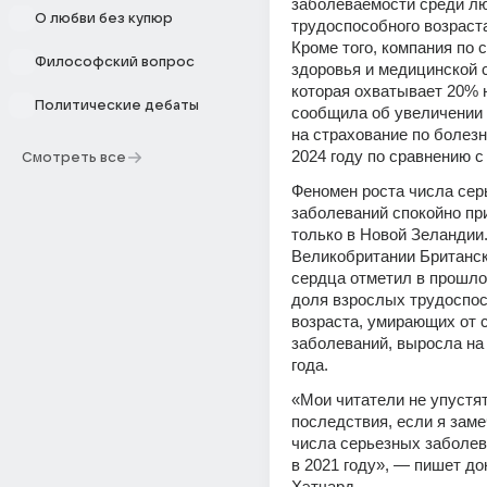
заболеваемости среди лю
О любви без купюр
трудоспособного возраста
Кроме того, компания по 
Философский вопрос
здоровья и медицинской с
которая охватывает 20% н
Политические дебаты
сообщила об увеличении 
на страхование по болезн
2024 году по сравнению с
Смотреть все
Феномен роста числа сер
заболеваний спокойно при
только в Новой Зеландии.
Великобритании Британск
сердца отметил в прошлом
доля взрослых трудоспос
возраста, умирающих от 
заболеваний, выросла на 
года.
«Мои читатели не упустят
последствия, если я замеч
числа серьезных заболев
в 2021 году», — пишет док
Хэтчард.