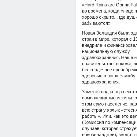
«Hard Rains are Gonna Fal
во времена, когда «лицо п
хорошо скрыто... где души
забываются».
Новая Зеландия была одн
стран в мире, которая с 19
внедрила и финансировал
национальную службу 
здравоохранения. Наше н
правительство, похоже, в
бессердечное пренебреже
здоровью в нашу службу 
здравоохранения.
Заметая под ковер некото
самоочевидные истины, о
этом само население, нав
всю страну ярлык «стесн
работы». Или, как это де
(Комиссия по компенсаци
случаев, которая страхует
новозеландцев), вводят п