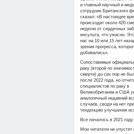
и главный научный и меди
сотрудник Британского фо
сказал: «В настоящее вре
происходит около 420 сме
неделю от сердечных заб
инсульта, что ужасно. Это
нас на 10 или 15 лет назад
зрения прогресса, которог
добивались».
Сопоставимые официальн
раку (второй по значимост
смерти) до сих пор не бы
после 2022 года, но отче
специалистов по раку в 
Великобритании и США ук
аналогичный недавний вс
случаев, сводя на нет п
тенденцию улучшения исх
Все началось в 2021 году
Мои читатели не упустят и