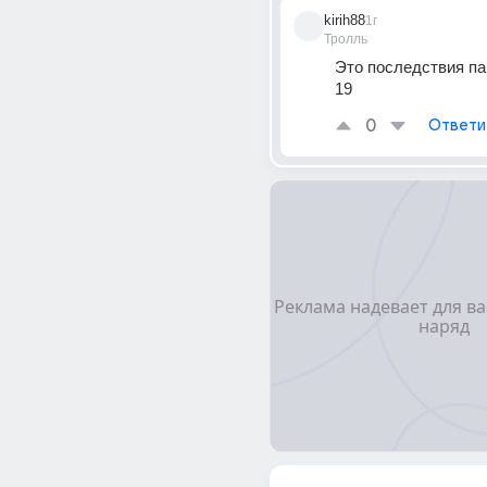
kirih88
1г
Тролль
Это последствия па
19
0
Ответи