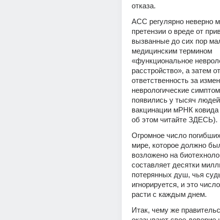
отказа.
ACC регулярно неверно м
претензии о вреде от прив
вызванные до сих пор ма
медицинским термином 
«функциональное невроло
расстройство», а затем от
ответственность за изме
неврологические симптом
появились у тысяч людей 
вакцинации мРНК ковида 
об этом читайте ЗДЕСЬ).
Огромное число погибших 
мире, которое должно был
возложено на биотехнолог
составляет десятки милл
потерянных душ, чья судь
игнорируется, и это числ
расти с каждым днем.
Итак, чему же правительс
оказывают свое доверие и 