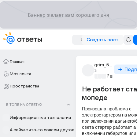
Создать пост
Главная
grim_5589
Подп
1г
Моя лента
Ремонт и об
Пространства
Не работает ста
мопеде
В ТОПЕ НА ОТВЕТАХ
Произошла проблема с 
электростартером на мопе
Информационные технологии
при включении дальнего/б
света стартер работает а 
А сейчас что-то совсем другое
включении габаритов или