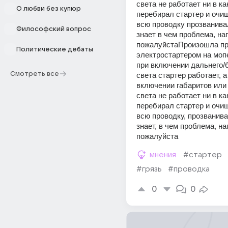
света не работает ни в как
О любви без купюр
перебирал стартер и очищ
всю проводку прозванивал
Философский вопрос
знает в чем проблема, на
пожалуйстаПроизошла пр
Политические дебаты
электростартером на моп
при включении дальнего/б
Смотреть все
света стартер работает, а 
включении габаритов или
света не работает ни в как
перебирал стартер и очищ
всю проводку, прозванивал
знает, в чем проблема, на
пожалуйста
мнения
#стартер
#грязь
#проводка
0
0