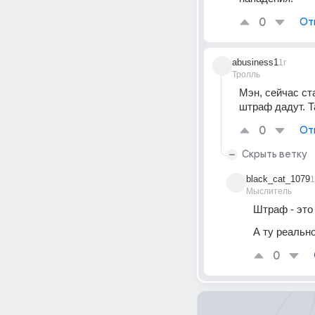
0
От
abusiness1
1г
Тролль
Мэн, сейчас ст
штраф дадут. Т
0
От
Скрыть ветку
black_cat_1079
1
Мыслитель
Штраф - это
А ту реальн
0