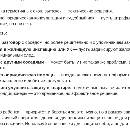
ка герметичных окон, вытяжек — технические решения.
о, юридическая консультация и судебный иск — пусть штрафы 
ие, но они есть.
ать:
 разговор
 с соседом, но более решительно и с упоминанием за
я в жилищную инспекцию или УК
 — пусть зафиксируют жалоб
фициальный след.
с другими соседями
 — может быть, у них такая же проблема, в
ть.
еть юридическую помощь
 — иногда адвокат помогает оформить
 заявление и добиться результата.
но улучшить защиту в квартире:
 герметичные окна, очистител
кондиционеры — это временное, но эффективное решение.
 ребенка — приоритет, и бороться за это нужно, но в рамках зако
тличный спорт для здоровья, дисциплины и защиты, но не для 
ез насилие. Используй свои навыки для защиты себя, а не для 