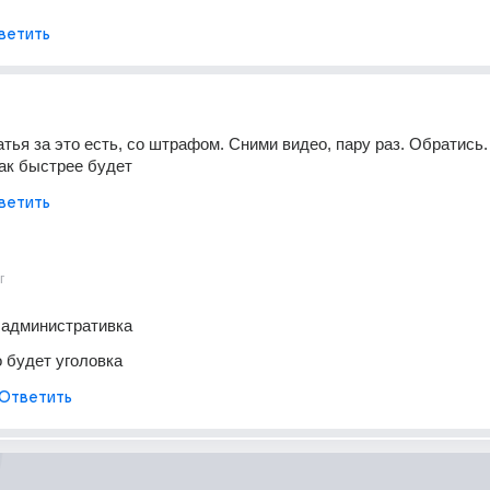
ветить
атья за это есть, со штрафом. Сними видео, пару раз. Обратись.
ак быстрее будет 
ветить
г
 административка
о будет уголовка
Ответить