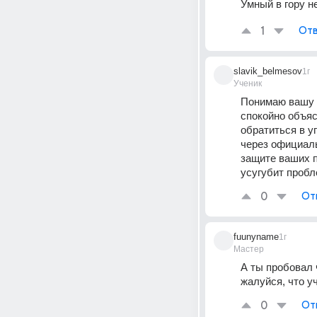
Умный в гору не
1
Отв
slavik_belmesov
1г
Ученик
Понимаю вашу с
спокойно объяс
обратиться в 
через официаль
защите ваших п
усугубит пробл
0
От
fuunyname
1г
Мастер
А ты пробовал 
жалуйся, что у
0
От