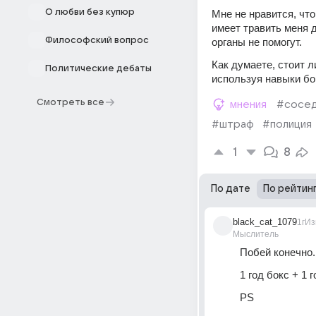
О любви без купюр
Мне не нравится, что
имеет травить меня 
Философский вопрос
органы не помогут.
Как думаете, стоит л
Политические дебаты
используя навыки бо
Смотреть все
мнения
#сосе
#штраф
#полиция
1
8
По дате
По рейтин
black_cat_1079
1г
Из
Мыслитель
Побей конечно.
1 год бокс + 1 
PS