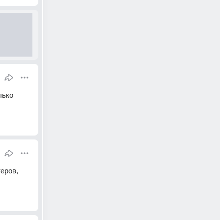
ько 
еров, 