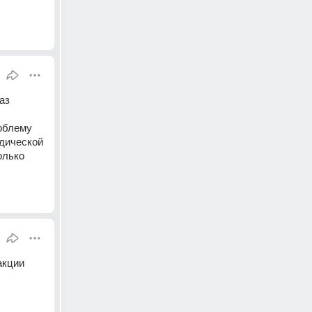
з 
блему 
дической 
лько 
кции 