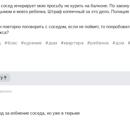
 сосед игнорирует мою просьбу не курить на балконе. По закону 
дымом и моего ребенка. Штраф копеечный за это дело. Полиция 
и повторно поговорить с соседом, если не поймет, то попробовать
кса? 
д
#бокс
#курение
#дым
#квартира
#ребенок
#дом
гу
менено
год за избиение соседа, но уже в тюрьме