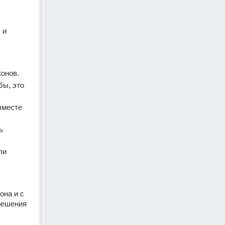
и 
конов.
ы, это 
месте 
 
и 
на и с 
решения 