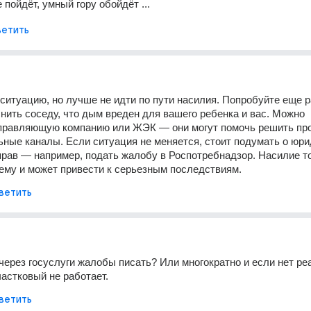
 пойдёт, умный гору обойдёт ...
етить
итуацию, но лучше не идти по пути насилия. Попробуйте еще ра
нить соседу, что дым вреден для вашего ребенка и вас. Можно 
управляющую компанию или ЖЭК — они могут помочь решить про
ные каналы. Если ситуация не меняется, стоит подумать о юри
рав — например, подать жалобу в Роспотребнадзор. Насилие то
ему и может привести к серьезным последствиям.
ветить
через госуслуги жалобы писать? Или многократно и если нет реа
частковый не работает. 
ветить