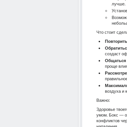
лучше.
Установ
Возможн
небольш
Что стоит сдел
Повторить
Обратитьс
создаст о
Общаться 
проще влия
Рассмотр
правильное
Максималь
воздуха и 
Важно:
Здоровье твоего
умом. Бокс — о
конфликтов чер
нападения.