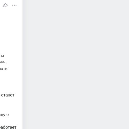
ы 
ме.
ать 
станет 
щую 
аботает 