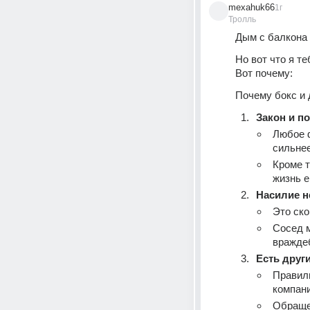
mexahuk66
1г
Тролль
Дым с балкона 
Но вот что я те
Вот почему:
Почему бокс и 
Закон и п
Любое ф
сильнее
Кроме т
жизнь е
Насилие н
Это ско
Сосед м
вражде
Есть друг
Правил
компан
Обращен