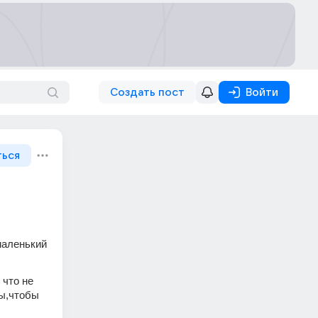
Создать пост
Войти
ться
аленький 
что не 
ы,чтобы 