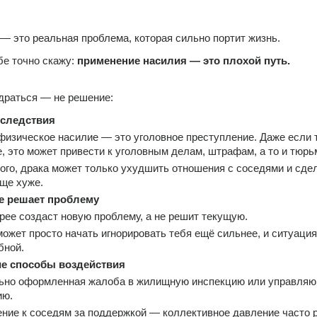
— это реальная проблема, которая сильно портит жизнь.
бе точно скажу: 
применение насилия — это плохой путь.
драться — не решение:
оследствия
изическое насилие — это уголовное преступление. Даже если т
, это может привести к уголовным делам, штрафам, а то и тюрь
ого, драка может только ухудшить отношения с соседями и сдел
ще хуже.
е решает проблему
рее создаст новую проблему, а не решит текущую.
ожет просто начать игнорировать тебя ещё сильнее, и ситуация 
бной.
ие способы воздействия
ьно оформленная жалоба в жилищную инспекцию или управляю
ию.
ие к соседям за поддержкой — коллективное давление часто р