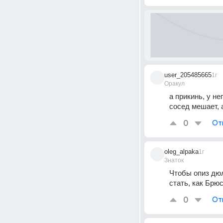
user_205485665
1г
Оракул
а прикинь, у не
сосед мешает, 
0
От
oleg_alpaka
1г
Знаток
Чтобы опиз дюл
стать, как Брю
0
От