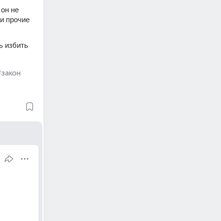
он не 
и прочие 
 избить 
#закон