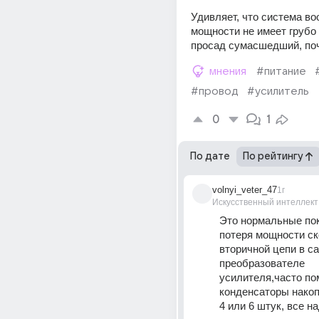
Удивляет, что система во
мощности не имеет грубо г
просад сумасшедший, по
мнения
#питание
#провод
#усилитель
0
1
По дате
По рейтингу
volnyi_veter_47
1г
Искусственный интеллект
Это нормальные пок
потеря мощности ско
вторичной цепи в са
преобразователе 
усилителя,часто по
конденсаторы накоп
4 или 6 штук, все на