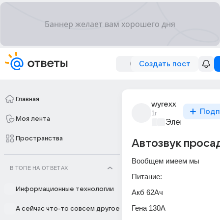
Создать пост
Главная
wyrexx
Подп
1г
Моя лента
Электроника 
Пространства
Автозвук проса
Вообщем имеем мы 
В ТОПЕ НА ОТВЕТАХ
Питание:
Информационные технологии
Акб 62Ач
Гена 130А
А сейчас что-то совсем другое