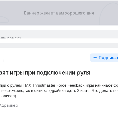
Подписа
+1
зят игры при подключении руля
при с рулем TMX Thrustmaster Force Feedback,игры начинают фр
 невозможно,так в сити кар драйвинге,етс 2 и атс. Что делать пом
авливал)
#драйвер