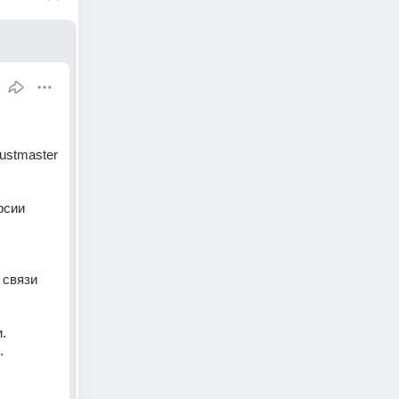
stmaster 
сии 
.