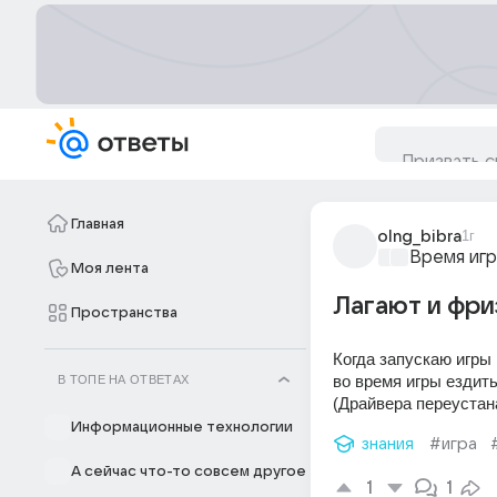
Главная
olng_bibra
1г
Время игр
Моя лента
Лагают и фри
Пространства
Когда запускаю игры 
во время игры ездить
В ТОПЕ НА ОТВЕТАХ
(Драйвера переустан
Информационные технологии
знания
#игра
А сейчас что-то совсем другое
1
1