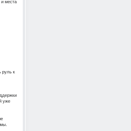
руль к 
 уже 
е 
емы.