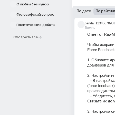
О любви без купюр
По дате
По рейтин
Философский вопрос
panda_1234567890
1
Политические дебаты
Тролль
Ответ от RawMi
Смотреть все
Чтобы исправит
Force Feedback
1. Обновите др
драйверов для 
2. Настройки иг
   - В настройках игры попробуйте отключить или изменить параметры обратной связи 
(force feedbac
производитель
   - Убедитесь, что графические и звуковые настройки в игре не слишком высоки. 
Снизьте их до 
3. Настройка с