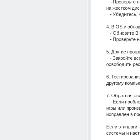
   - Проверьте наличие достаточного количества свободной оперативной памяти и места 
на жестком дис
   - Убедитес
4. BIOS и обно
   - Обновите
   - Проверьт
5. Другие прог
   - Закройте все ненужные приложения и сервисы перед запуском игры, чтобы 
освободить рес
6. Тестировани
другому компь
7. Обратная св
   - Если проблема сохраняется после всех этих шагов, обратитесь в службу поддержки 
игры или произ
исправлен в по
Если эти шаги 
системы и нас