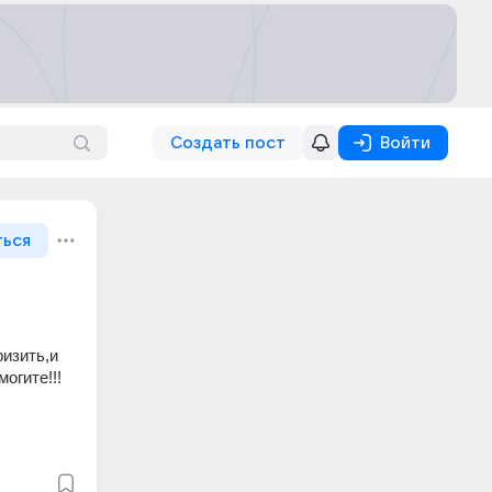
Создать пост
Войти
ться
изить,и 
огите!!!