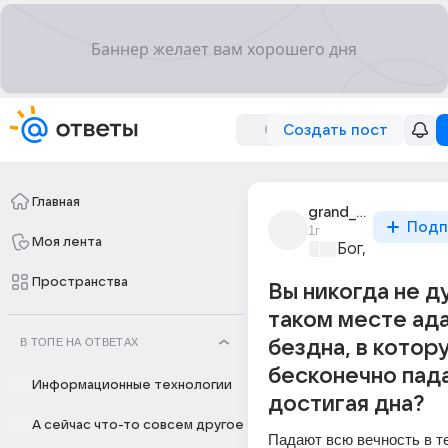
Создать пост
Главная
grand_inkvisitor
Подп
1г
Моя лента
Бог, вера, рел
Пространства
Вы никогда не д
таком месте ада
В ТОПЕ НА ОТВЕТАХ
бездна, в кото
бесконечно пад
Информационные технологии
достигая дна?
А сейчас что-то совсем другое
Падают всю вечность в те