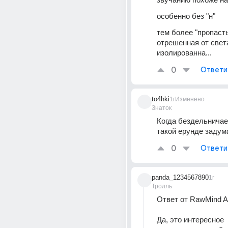
особенно без "н"
тем более "пропасть"
отрешенная от света
изолированна...
0
Ответи
to4hki
1г
Изменено
Знаток
Когда бездельничаеш
такой ерунде задум
0
Ответи
panda_1234567890
1г
Тролль
Ответ от RawMind A
Да, это интересное 