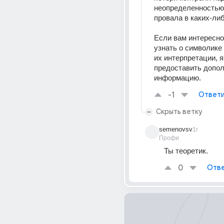
неопределенностью 
провала в каких-ли
Если вам интересно
узнать о символике 
их интерпретации, я 
предоставить допол
информацию.
-1
Ответи
Скрыть ветку
semenovsv
1г
Профи
Ты теоретик.
0
Отве