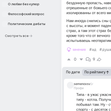
бездонную пропасть, наве
О любви без купюр
отрешенные от божьего св
изолированны от всего ми
Философский вопрос
Нам иногда снились сны г
Политические дебаты
с высоты, и момент паден
страх, а там этот страх бе
кроме того что от вечного
Смотреть все
испытываешь неотвратим
мнения
#ад
#душ
0
9
По дате
По рейтингу
semenovsv
1г
Профи
Типа - в ужас ужасн
типу - котла. Получи
побывал там. Ну - с
спорту - с десяток с