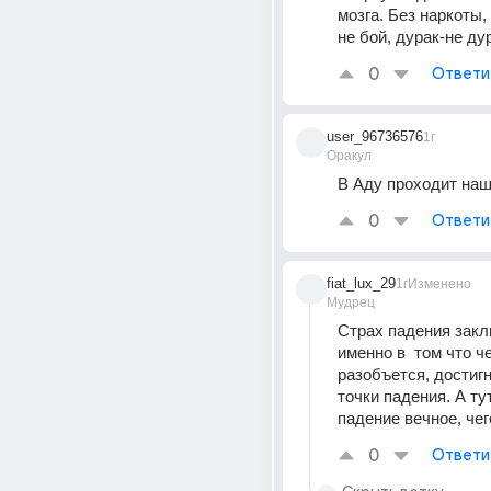
мозга. Без наркоты, 
не бой, дурак-не ду
0
Ответи
user_96736576
1г
Оракул
В Аду проходит наш
0
Ответи
fiat_lux_29
1г
Изменено
Мудрец
Страх падения закл
именно в  том что че
разобъется, достигн
точки падения. А тут
падение вечное, чег
0
Ответи