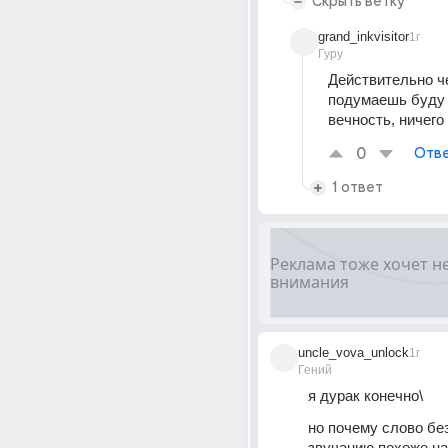
Скрыть ветку
grand_inkvisitor
1г
Гуру
Действительно че
подумаешь буду 
вечность, ничего
0
Отве
1 ответ
uncle_vova_unlock
1г
Гений
я дурак конечно\
но почему слово без
звучанию похоже на