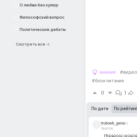
О любви без купюр
Философский вопрос
Политические дебаты
Смотреть все
мнения
#видео
#блок питания
0
1
По дате
По рейтин
truboeb_gena
1г
Знаток
П͛р͛о͛в͛о͛д͛а͛ п͛о͛д͛к͛л͛