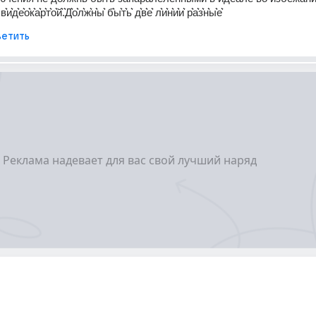
в͛и͛д͛е͛о͛к͛а͛р͛т͛о͛й͛.͛Д͛о͛л͛ж͛н͛ы͛ б͛ы͛т͛ь͛ д͛в͛е͛ л͛и͛н͛и͛и͛ р͛а͛з͛н͛ы͛е͛
етить