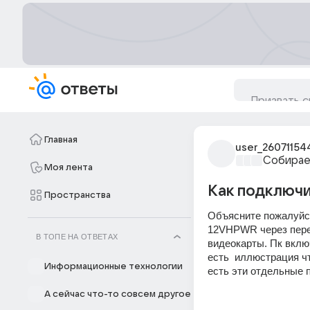
Главная
user_26071154
Собирае
Моя лента
Как подключ
Пространства
Объясните пожалуйста
12VHPWR через перех
В ТОПЕ НА ОТВЕТАХ
видеокарты. Пк включ
есть  иллюстрация ч
Информационные технологии
есть эти отдельные п
А сейчас что-то совсем другое