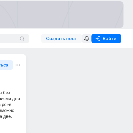
Создать пост
Войти
ться
 без 
иями для 
pci-e 
зможно 
а две. 