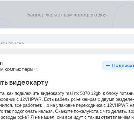
4
1г
Подписа
м компьютеры
+4
ить видеокарту
, как подключить видеокарту msi rtx 5070 12gb  к блоку питания
одник с 12VHPWR. Есть кабель pci-e как-раз с двумя разделен
ился, всё работает. Но на упаковке переходника с 12VHPWR на 
то так подключать нельзя. Скажите пожалуйста с что делать, во
роводы pci-e? Я не нашел, они все идут с таким ответвлением н