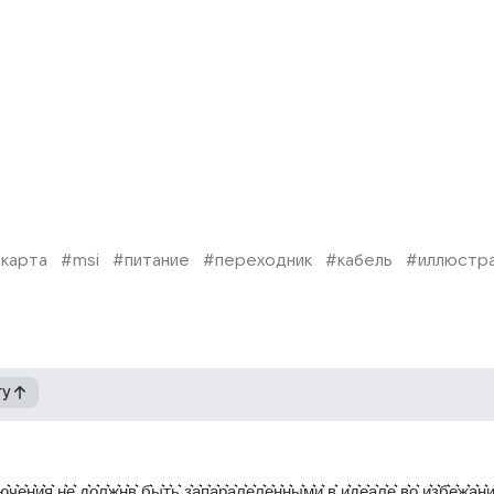
карта
#msi
#питание
#переходник
#кабель
#иллюстр
гу
ю͛ч͛е͛н͛и͛я͛ н͛е͛ д͛о͛л͛ж͛н͛в͛ б͛ы͛т͛ь͛ з͛а͛п͛а͛р͛а͛л͛е͛л͛е͛н͛н͛ы͛м͛и͛ в͛ и͛д͛е͛а͛л͛е͛ в͛о͛ и͛з͛б͛е͛ж͛а͛н͛и͛