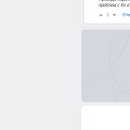
п͛р͛о͛б͛л͛е͛м͛ с͛ б͛п͛ и͛ 
1
Отв