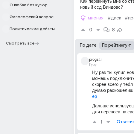
Как перекинуть мне со ста
О любви без купюр
новый ссд Виндовс? 
Философский вопрос
мнения
#диск
#пр
Политические дебаты
0
8
Смотреть все
По дате
По рейтингу
progz
1г
Гуру
Ну раз ты купил нов
можешь подключить 
скорее всего у тебя 
думаю раскошелишь
ер
Дальше используеш
для переноса на св
1
Ответи