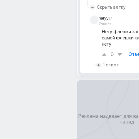
Скрыть ветку
haryy
1г
Ученик
Нету флешки загр
самой флешки как
нету
0
Отве
1 ответ