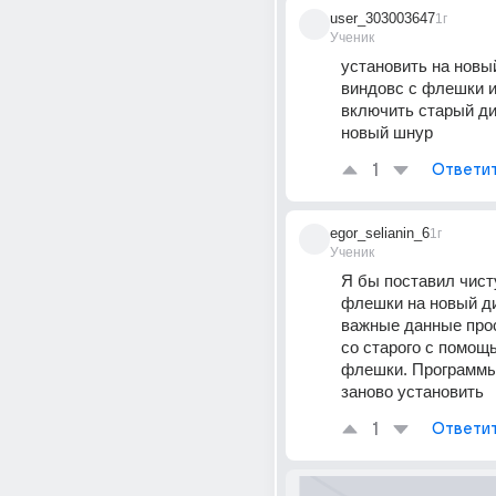
user_303003647
1г
Ученик
установить на новый
виндовс с флешки и
включить старый ди
новый шнур
1
Ответи
egor_selianin_6
1г
Ученик
Я бы поставил чист
флешки на новый дис
важные данные прос
со старого с помощь
флешки. Программы
заново установить
1
Ответи