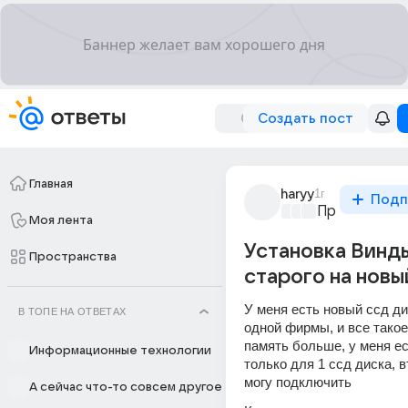
Создать пост
Главная
haryy
1г
Подп
Просто уста
Моя лента
Установка Винд
Пространства
старого на новы
У меня есть новый ссд дис
В ТОПЕ НА ОТВЕТАХ
одной фирмы, и все такое,
память больше, у меня ес
Информационные технологии
только для 1 ссд диска, в
могу подключить 
А сейчас что-то совсем другое