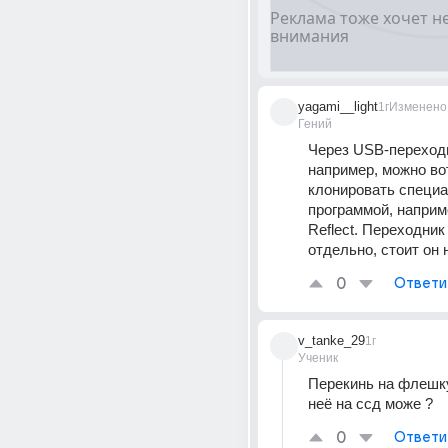
yagami__light
1г
Изменено
Гений
Через USB-переходн
например, можно вот
клонировать специа
программой, наприме
Reflect. Переходник 
отдельно, стоит он н
0
Ответи
v_tanke_29
1г
Ученик
Перекинь на флешку
неё на ссд може ?
0
Ответи