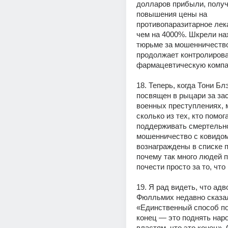
долларов прибыли, получе
повышения цены на 
противопаразитарное лека
чем на 4000%. Шкрели нах
тюрьме за мошенничество,
продолжает контролирова
фармацевтическую компа
18. Теперь, когда Тони Бл
посвящен в рыцари за зас
военных преступлениях, м
сколько из тех, кто помога
поддерживать смертельно
мошенничество с ковидом,
вознаграждены в списке по
почему так много людей п
почести просто за то, что
19. Я рад видеть, что адв
Фюлльмих недавно сказа
«Единственный способ по
конец — это поднять наро
властям, что это конец». 