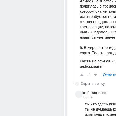
Армас (Не знаете? И
появилась в трейлер
котором она не появ
иске требуется не м
миллионов долларов
компенсации, потому
были «недовольны»
нравится «не менее
5. В мире нет гражда
сорта. Только гражд
Очень не важная и н
информация..
-1
Ответи
Скрыть ветку
iosif__stalin
7мес
Тролль
ты что здесь пи
ты не думаешь ко
изрыгаешь комент