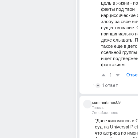
цель в жизни - по
факты под твои 
нарциссические ф
злобу за своё ни
существование. 
принципиально н
даже слышать. П
такое ещё в детс
ясельной группы 
ищет подтвержен
фантазиям.
1
Отве
1 ответ
summertimes09
Тролль
7мес
Изменено
"Двое киноманов в 
суд на Universal Pict
что актриса по имен