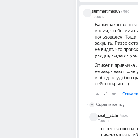
summertimes09
7мес
Тролль
Банки закрываются 
время, чтобы ими ни
пользовался. Тогда и
закрыть. Разве сотр
не видят, что проис
увидят, когда их уво
Этикет и привычка .
не закрывают ....не 
в обед не удобно гр
сейф открыть...(
-1
Ответи
Скрыть ветку
iosif__stalin
7мес
Тролль
естественно ты н
ничего читать, иб