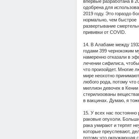
впервые разработана в 200
одобрена для использован
2019 году. Это гораздо бо
нормально, чем быстрое 
развертывание смертельно
прививки от COVID.
14. В Алабаме между 1932
годами 399 чернокожим м
намеренно отказали в эф
лечении сифилиса, чтобы 
что произойдет. Многие л
мире неохотно принимают
любого рода, потому что с
миллион девочек в Кении
стерилизованы веществам
в вакцинах. Думаю, я тож
15. У всех нас постоянно 
раковые опухоли. Больши
рака умирают и терпят неу
которые преуспевают, дел
потому что окружающая с