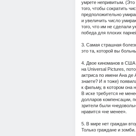
умрете непривитым. (Это 
того, чтобы сократить чис
предположительно умираю
и увеличить число умираю
того, что им не сделали у
победа для плохих парней
3. Самая страшная болезн
это та, которой вы больн
4. Двое киноманов в США 
на Universal Pictures, пото
актриса по имени Ана де 
знаете? И я тоже) появила
к фильму, в котором она н
В иске требуется не мене
долларов компенсации, по
зрители были «недовольн
нравится «не менее».
5. В мире нет граждан втор
Только граждане и зомби.