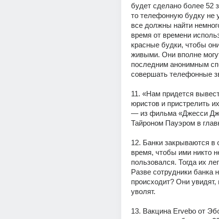
будет сделано более 52 зв
то телефонную будку не у
все должны найти немного
время от времени использ
красные будки, чтобы они
живыми. Они вполне могут
последним анонимным сп
совершать телефонные з
11. «Нам придется вывест
юристов и пристрелить их,
— из фильма «Джесси Дж
Тайроном Пауэром в глав
12. Банки закрываются в 
время, чтобы ими никто не
пользовался. Тогда их лег
Разве сотрудники банка не
происходит? Они увидят, к
уволят.
13. Вакцина Ervebo от Эб