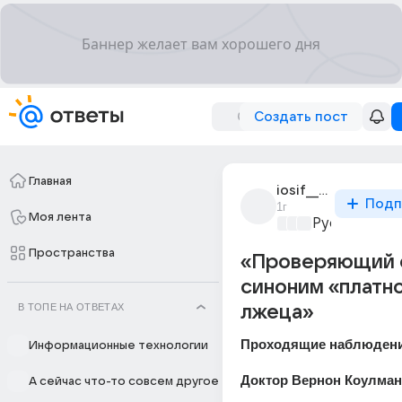
Создать пост
Главная
iosif__stalin
Подп
1г
Моя лента
Русский язы
Пространства
«Проверяющий 
синоним «платн
В ТОПЕ НА ОТВЕТАХ
лжеца»
Проходящие наблюдени
Информационные технологии
Доктор Вернон Коулман
А сейчас что-то совсем другое