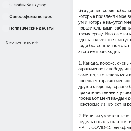
О любви без купюр
Это давняя серия небольш
которые привлекли мое в
Философский вопрос
ум и которые кажутся мне
поразительными, забавны
Политические дебаты
тремя сразу. Иногда стать
здесь появляются, могут 
Смотреть все
виде более длинной стать
этого не происходит.
1. Канада, похоже, очень 
ограничивает свободу инт
заметил, что теперь мои 
посещает гораздо меньше 
другой стороны, гораздо 
правительственных учреж
посещают меня каждый д
некоторые из них сотни ра
2. Если вы умрете в течен
недель после укола токси
мРНК COVID-19, вы офиц