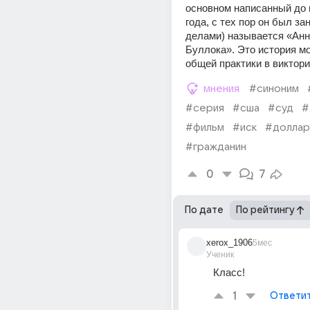
основном написанный до м
года, с тех пор он был зан
делами) называется «Анн
Буллока». Это история мо
общей практики в виктори
мнения
#синоним
#серия
#сша
#суд
#
#фильм
#иск
#доллар
#гражданин
0
7
По дате
По рейтингу
xerox_1906
5мес
Ученик
Класс!
1
Ответи