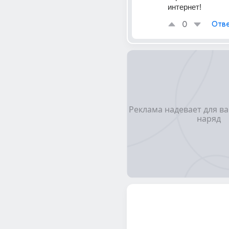
интернет!  
0
Отве