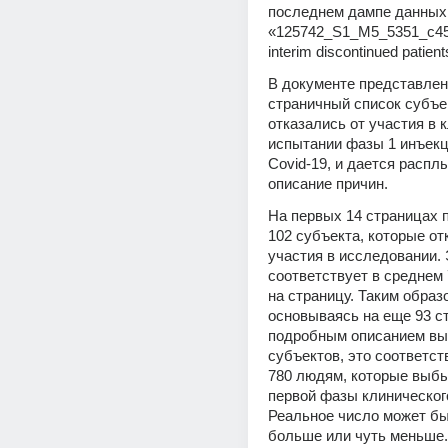
последнем дампе данных,
«125742_S1_M5_5351_c459
interim discontinued patient
В документе представлен
страничный список субъек
отказались от участия в 
испытании фазы 1 инъекци
Covid-19, и дается расплы
описание причин.
На первых 14 страницах 
102 субъекта, которые отк
участия в исследовании. 
соответствует в среднем 
на страницу. Таким образо
основываясь на еще 93 ст
подробным описанием вы
субъектов, это соответст
780 людям, которые выбыл
первой фазы клинического
Реальное число может быт
больше или чуть меньше.