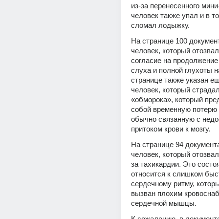
из-за перенесенного мини-
человек также упал и в то
сломал лодыжку.
На странице 100 документ
человек, который отозвал 
согласие на продолжение 
слуха и полной глухоты на
странице также указан ещ
человек, который страдал 
«обморока», который пред
собой временную потерю с
обычно связанную с недо
притоком крови к мозгу.
На странице 94 документа
человек, который отозвал
за тахикардии. Это состоя
относится к слишком быс
сердечному ритму, которы
вызван плохим кровоснаб
сердечной мышцы.
К сожалению, в документе