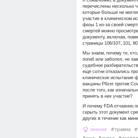
перечислены несколько че
которые больше не могли
участие в клиническом ис
фазы 1 из-за своей смерт
смертей можно просмотре
документу, включая, помим
страницы 106/107, 101, 80
Мы знаем, почему те, кто,
погиб или заболел, не за
судебное разбирательство
еще сотни отказались про
клиническое испытание ф
вакцины Pfizer против Cov
после того, как изначальн
принять в них участие?
И почему FDA отчаянно п
скрыть этот документ сре
других в течение как мин
мнения
#травма
#