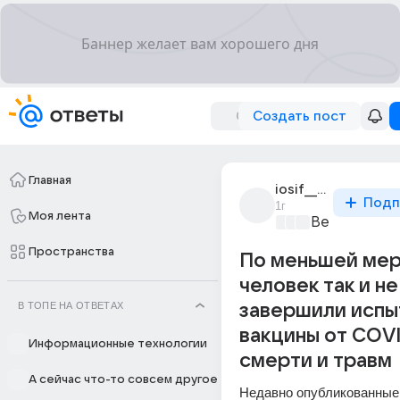
Создать пост
Главная
iosif__stalin
Подп
1г
Моя лента
Вечный поко
Пространства
По меньшей ме
человек так и не
В ТОПЕ НА ОТВЕТАХ
завершили испы
вакцины от COVI
Информационные технологии
смерти и травм
А сейчас что-то совсем другое
Недавно опубликованные 