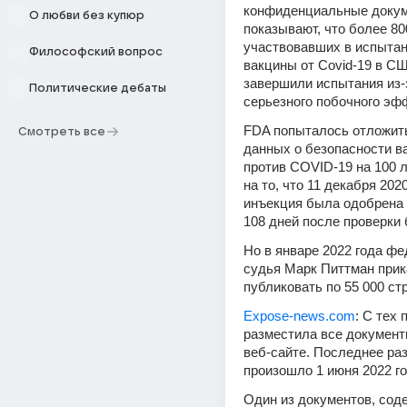
конфиденциальные докуме
О любви без купюр
показывают, что более 800
участвовавших в испытан
Философский вопрос
вакцины от Covid-19 в США
завершили испытания из-з
Политические дебаты
серьезного побочного эф
FDA попыталось отложить
Смотреть все
данных о безопасности ва
против COVID-19 на 100 л
на то, что 11 декабря 2020
инъекция была одобрена в
108 дней после проверки 
Но в январе 2022 года фе
судья Марк Питтман прик
публиковать по 55 000 ст
Expose-news.com
: С тех
разместила все документы
веб-сайте. Последнее ра
произошло 1 июня 2022 го
Один из документов, сод