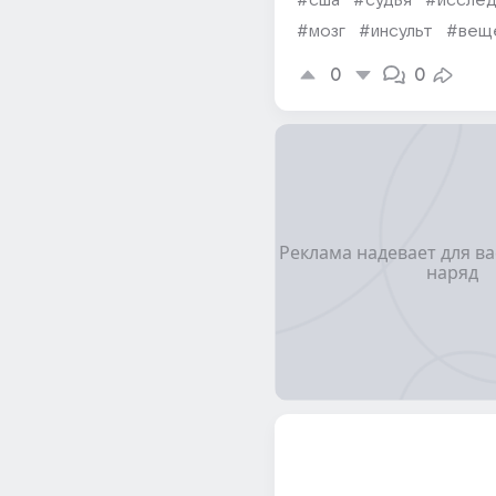
#сша
#судья
#исслед
#мозг
#инсульт
#вещ
0
0