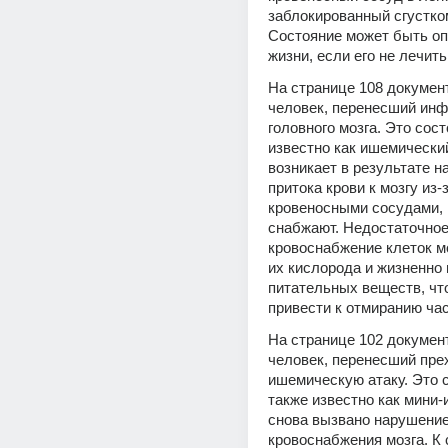
заблокированный сгустком
Состояние может быть оп
жизни, если его не лечит
На странице 108 документ
человек, перенесший инфа
головного мозга. Это сост
известно как ишемический
возникает в результате н
притока крови к мозгу из-
кровеносными сосудами, к
снабжают. Недостаточное
кровоснабжение клеток мо
их кислорода и жизненно 
питательных веществ, что
привести к отмиранию час
На странице 102 документ
человек, перенесший пре
ишемическую атаку. Это с
также известно как мини-и
снова вызвано нарушение
кровоснабжения мозга. К 