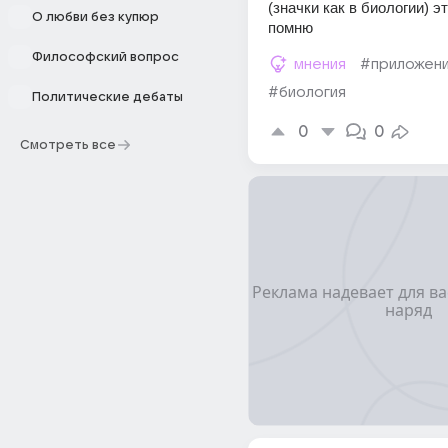
(значки как в биологии) это
О любви без купюр
помню 
Философский вопрос
мнения
#приложен
#биология
Политические дебаты
0
0
Смотреть все