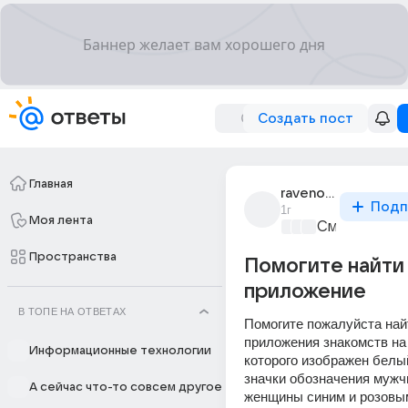
Создать пост
Главная
ravenous_2518
Подп
1г
Моя лента
Смартфоны
+
Пространства
Помогите найти
приложение
В ТОПЕ НА ОТВЕТАХ
Помогите пожалуйста найт
приложения знакомств на 
Информационные технологии
которого изображен белый
значки обозначения мужчи
А сейчас что-то совсем другое
женщины синим и розовым