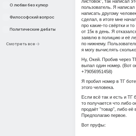
листовок", так написал это
О любви без купюр
пользователь. Я написал е
написать другому человеку
Философский вопрос
сделал, в итоге мне начал
про какие-то свёртки и то 
Политические дебаты
от 15к в день. Я отказался
заявлю в полицию и её ле
по нижнему. Пользователь
Смотреть все
я могу вычислять сколько
Ну, Окей. Пробив через Т
выпал один номер. (Вот он
+79056951458)
Я пробил номер в ТГ боте
этого человека. 
Если всё так и есть и ТГ 
то получается что либо он
продаёт "товар", либо её 
Предполагаю первое. 
Вот пруфы: