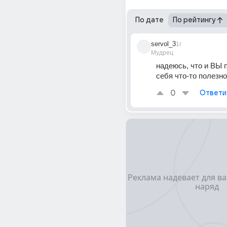
По дате
По рейтингу
servol_3
1г
Мудрец
надеюсь, что и ВЫ п
себя что-то полезное
0
Ответи