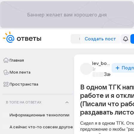
Создать пост
Главная
lev_bobok
Подп
1г
Моя лента
Закон и поря
Пространства
В одном ТГК нап
работе и я откл
В ТОПЕ НА ОТВЕТАХ
(Писали что раб
раздавать листо
Информационные технологии
Сидел я в одном ТГК. Отк
А сейчас что-то совсем другое
предложение о якобы "раз