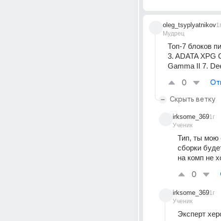
oleg_tsyplyatnikov
1
Мудрец
Топ-7 блоков пи
3. ADATA XPG Co
Gamma II 7. De
0
От
Скрыть ветку
irksome_369
1г
Ученик
Тип, ты мою 
сборки будет
на комп не 
0
irksome_369
1г
Ученик
Эксперт хер