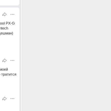
ool PX-G 
tech 
 дешман)
моей 
 тратится 