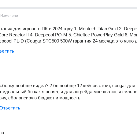
г
Изменено
тания для игрового ПК в 2024 году 1. Montech Titan Gold 2. Deepc
re Reactor II 4. Deepcool PQ-M 5. Chieftec PowerPlay Gold 6. Mon
epcool PL-D (Cougar STC500 500W гарантия 24 месяца это явно
ветить
сборку вообще видел? 2 бп вообще 12 кейсов стоит, cougar для 
 идеальный бп как я понял, и для апгрейда мне хватит, я сильно
хочу, сболансирую бюджет и мощность 
Ответить
ов