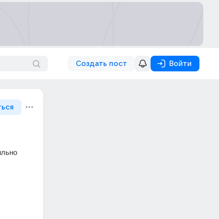
Создать пост
Войти
ться
льно 