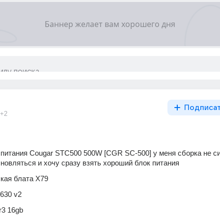
Подписа
+2
к питания Cougar STC500 500W [CGR SC-500] у меня сборка не си
бновляться и хочу сразу взять хороший блок питания
кая блата X79
630 v2
r3 16gb