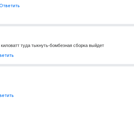
Ответить
 киловатт туда тыкнуть-бомбезная сборка выйдет
ветить
ветить