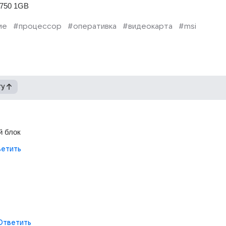
750 1GB
ие
#процессор
#оперативка
#видеокарта
#msi
гу
й блок 
етить
Ответить