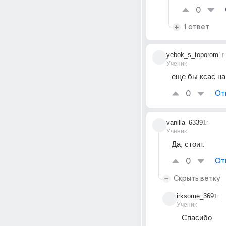
0
1 ответ
yebok_s_toporom
1г
Ученик
еще бы ксас на
0
От
vanilla_6339
1г
Ученик
Да, стоит.
0
От
Скрыть ветку
irksome_369
1г
Ученик
Спасибо 