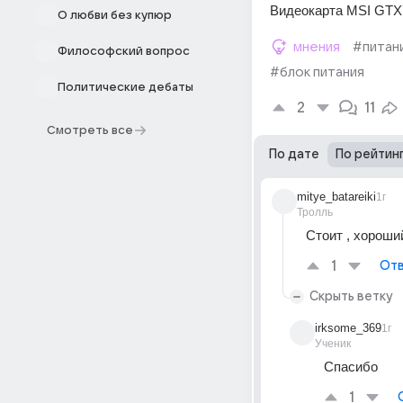
Видеокарта MSI GTX
О любви без купюр
мнения
#питан
Философский вопрос
#блок питания
Политические дебаты
2
11
Смотреть все
По дате
По рейтин
mitye_batareiki
1г
Тролль
Стоит , хороши
1
Отв
Скрыть ветку
irksome_369
1г
Ученик
Спасибо 
1