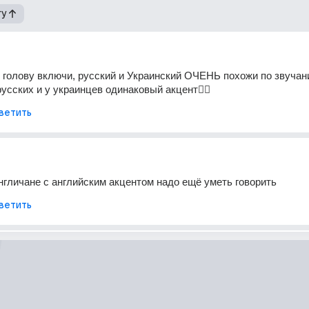
гу
 голову включи, русский и Украинский ОЧЕНЬ похожи по звучани
усских и у украинцев одинаковый акцент🫩🫩 
ветить
англичане с английским акцентом надо ещё уметь говорить
ветить