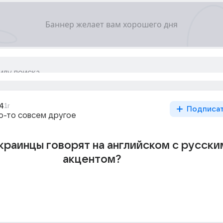
4
1г
Подписа
то-то совсем другое
краинцы говорят на английском с русски
акцентом?