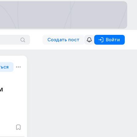
Создать пост
Войти
ться
м