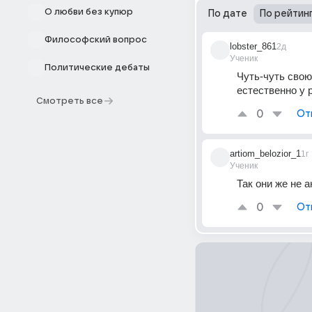
О любви без купюр
По дате
По рейтин
Философский вопрос
lobster_861
2д
Ученик
Политические дебаты
Чуть-чуть свою
естественно у р
Смотреть все
0
От
artiom_belozior_1
1г
Ученик
Так они же не 
0
От