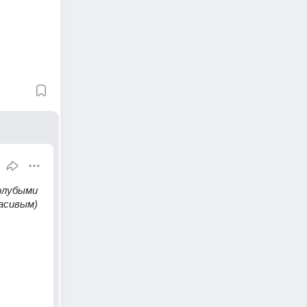
олубыми 
расивым)