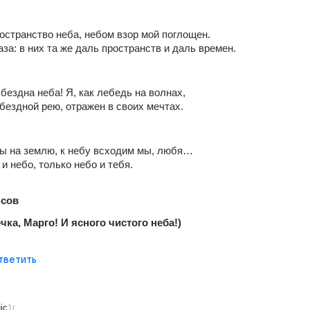
остранство неба, небом взор мой поглощен.
аза: в них та же даль пространств и даль времен.
 бездна неба! Я, как лебедь на волнах,
ездной рею, отражен в своих мечтах.
ны на землю, к небу всходим мы, любя…
и небо, только небо и тебя.
сов
чка, Марго! И ясного чистого неба!)
тветить
ic
1г