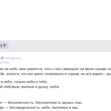
гу
a
1г
Изменено
теллект
ю на небо, мне кажется, что и оно смотрит на меня своими г
гда  злится, то его цвет становится серым, но все равно... к
и небо, только небо и тебя,
ой любовью, жизнью я дышу, любя.
е — бесконечность: бесконечность милых глаз.
ре — беспредельность: небо, явленное в нас.