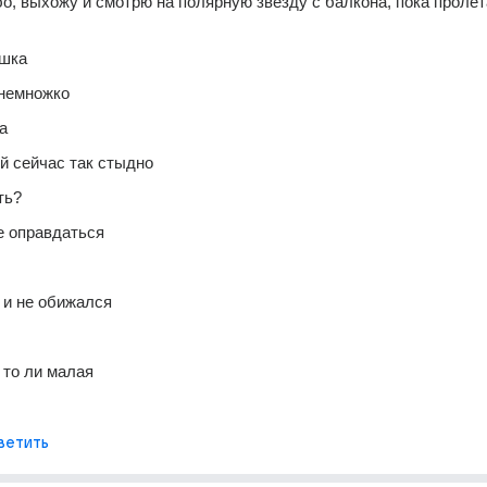
бо, выхожу и смотрю на полярную звезду с балкона, пока пролет
ишка
 немножко
а
й сейчас так стыдно
ть?
е оправдаться
 и не обижался
 то ли малая
ветить