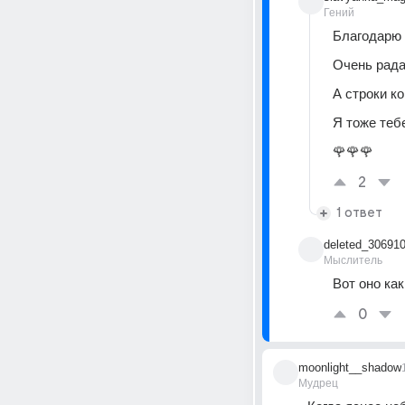
Гений
Благодарю 
Очень рада 
А строки к
Я тоже теб
🌹🌹🌹
2
1 ответ
deleted_30691
Мыслитель
Вот оно как
0
moonlight__shadow
Мудрец