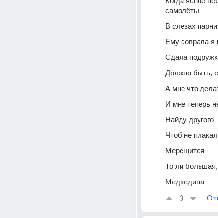
Когда ясное не
самолёты! 
В слезах парн
Ему соврала я
Сдала подружк
Должно быть, е
А мне что дела
И мне теперь н
Найду другого
Чтоб не плакал
Мерещится
То ли большая,
Медведица
3
От