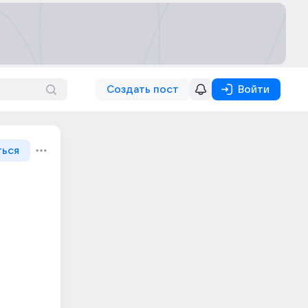
Создать пост
Войти
ться