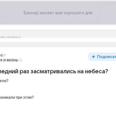
ic
1г
Подписа
я и жизнь
+1
ледний раз засматривались на небеса?
ели? 
 
озникали при этом? 