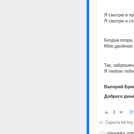
Я смотрю в пр
Я смотрю в гл
Бездна взора,
Меж двойною б
Так, заброше
Я люблю тебя 
Валерий Брю
Доброго дене
3
О
Скрыть ветку
slavyanka_mag