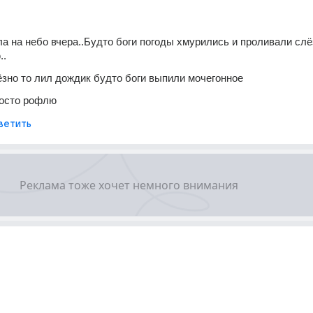
ла на небо вчера..Будто боги погоды хмурились и проливали слё
..
ёзно то лил дождик будто боги выпили мочегонное
росто рофлю
ветить