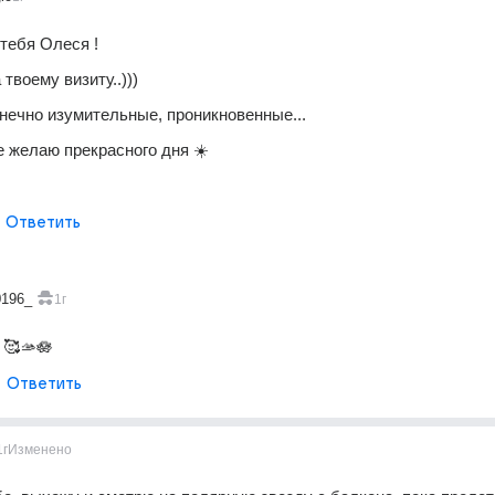
тебя Олеся ! 
твоему визиту..)))
онечно изумительные, проникновенные...
е желаю прекрасного дня ☀️ 
Ответить
0196_
1г
 🥰🫴🪷
Ответить
1г
Изменено