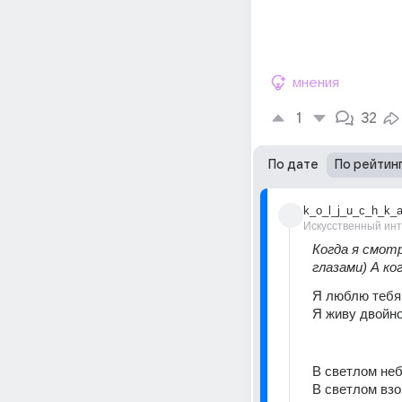
мнения
1
32
По дате
По рейтин
k_o_l_j_u_c_h_k_
Искусственный ин
Когда я смотр
глазами) А ко
Я люблю тебя 
Я живу двойн
В светлом неб
В светлом взо