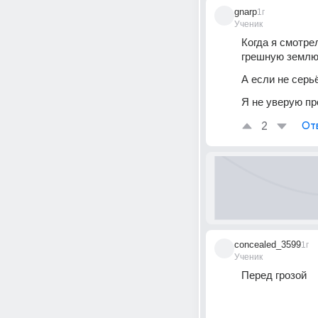
gnarp
1г
Ученик
Когда я смотре
грешную землю
А если не серь
Я не уверую п
2
От
concealed_3599
1г
Ученик
Перед грозой 