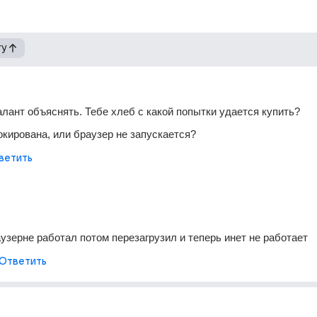
гу
алант объяснять. Тебе хлеб с какой попытки удается купить? 
окирована, или браузер не запускается? 
ветить
узерне работал потом перезагрузил и теперь инет не работает 
Ответить