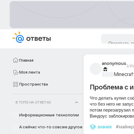
Главная
anonymous
1г
И
Моя лента
Minecraf
Пространства
Проблема с 
Что делать купил со
В ТОПЕ НА ОТВЕТАХ
что без него не запу
потом перезагрузил п
Информационные технологии
Виндоус заблокирован
знания
#майнк
А сейчас что-то совсем другое