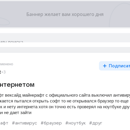
зменено
Подписа
t
+3
интернетом
фт вексайд майнкрафт с официального сайта выключил антивиру
скается пытался открыть софт то не открывался браузер то еще ч
к и нету интернета хотя он точно есть проверял на ноутбуке друг
 не дает зайти  
рафт
#антивирус
#браузер
#ноутбук
#друг