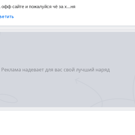
 офф сайте и пожалуйся чё за х...ня
ветить