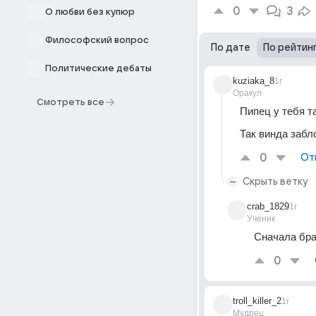
0
3
О любви без купюр
Философский вопрос
По дате
По рейтин
Политические дебаты
kuziaka_8
1г
Оракул
Смотреть все
Пипец у тебя т
Так винда забл
0
От
Скрыть ветку
crab_1829
1г
Ученик
Сначала бра
0
troll_killer_2
1г
Мудрец