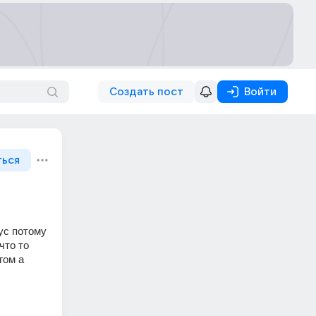
Создать пост
Войти
ться
с потому 
то то 
ом а 