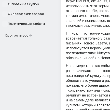
«христианин», объясняя, к
О любви без купюр
использовать этот термин
отношению к себе, поскол
Философский вопрос
термин имеет очень много
значений и понимается, ве
Политические дебаты
тысячами различных спо
Я писал, что термин «хри
Смотреть все
встречается только 3 раза
писаниях Нового Завета, и
используется верующими 
последователями Иисуса 
обозначения себя в Ново
Но по мере того, как собы
разворачиваются в нынеш
постковидной культуре, п
обновить это учение и рас
показав, что более широк
«христианство» или «хрис
религия» не встречается н
и на самом деле является
культом, который являетс
сатанинской мировой сист