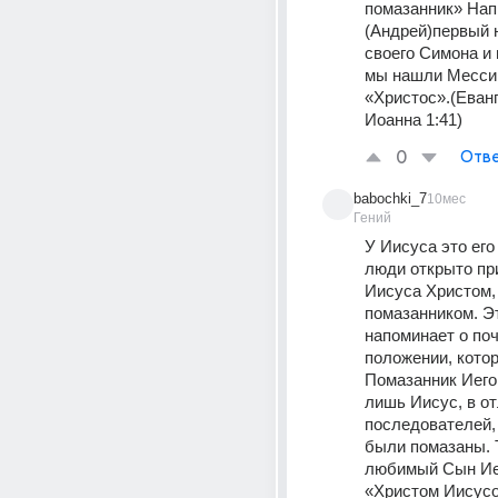
помазанник» Напи
(Андрей)первый н
своего Симона и г
мы нашли Мессию,
«Христос».(Еванг
Иоанна 1:41)
0
Отве
babochki_7
10мес
Гений
У Иисуса это его
люди открыто пр
Иисуса Христом, 
помазанником. Эт
напоминает о поч
положении, которо
Помазанник Иегов
лишь Иисус, в отл
последователей, 
были помазаны. Т
любимый Сын Иег
«Христом Иисусо