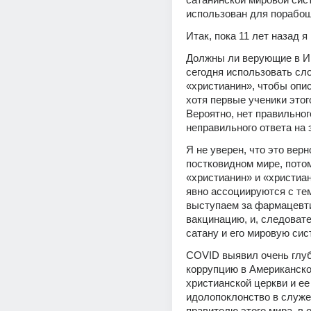
использован для порабощ
Итак, пока 11 лет назад я
Должны ли верующие в Ии
сегодня использовать сло
«христианин», чтобы опис
хотя первые ученики этог
Вероятно, нет правильного
неправильного ответа на 
Я не уверен, что это верно
постковидном мире, потом
«христианин» и «христиан
явно ассоциируются с тем
выступаем за фармацевтик
вакцинацию, и, следовател
сатану и его мировую сис
COVID выявил очень глуб
коррупцию в Американско
христианской церкви и ее 
идолопоклонство в служе
правителю этого мира, в о