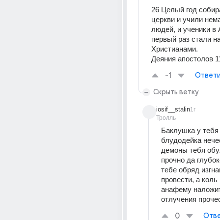
26 Целый год собира
церкви и учили нема
людей, и ученики в 
первый раз стали н
Христианами. 
Деяния апостолов 11
-1
Ответи
Скрыть ветку
iosif__stalin
1г
Тролль
Баклушка у тебя 
блудодейка нечес
демоны тебя обуя
прочно да глубок
тебе обряд изгна
провести, а коль 
анафему наложит
отлучения проче
0
Отве