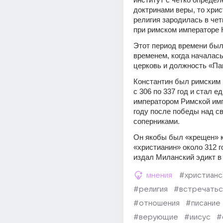
доктринами веры, то хрис
религия зародилась в чет
при римском императоре 
Этот период времени был 
временем, когда началась
церковь и должность «Па
Константин был римским 
с 306 по 337 год и стал е
императором Римской имп
году после победы над св
соперниками.
Он якобы был «крещен» к
«христианин» около 312 го
издал Миланский эдикт в
мнения
#христианс
#религия
#встречатьс
#отношения
#писание
#верующие
#иисус
#