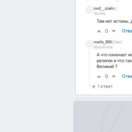
iosif__stalin
1г
Тролль
Там нет истины, 
0
Отве
marfa_889
10мес
Мыслитель
А что означает и
религия и что та
Великий ?
0
Отве
1 ответ