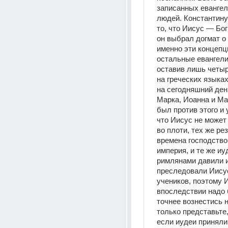
записанных евангел
людей. Константину
то, что Иисус — Бог 
он выбрал догмат о 
именно эти концепци
остальные евангелия
оставив лишь четыр
на греческих языках
на сегодняшний день
Марка, Иоанна и Ма
был против этого и 
что Иисус не может 
во плоти, тех же рез
времена господство
империя, и те же иу
римлянами давили и
преследовали Иисуса
учеников, поэтому И
впоследствии надо б
точнее вознестись н
только представьте,
если иудеи приняли