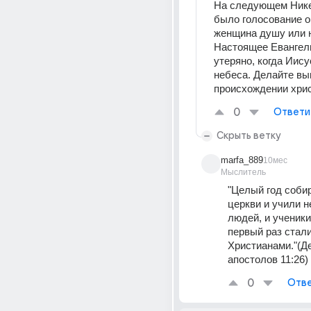
На следующем Нике
было голосование о 
женщина душу или не
Настоящее Евангел
утеряно, когда Иису
небеса. Делайте вы
происхождении хрис
0
Ответи
Скрыть ветку
marfa_889
10мес
Мыслитель
"Целый год собир
церкви и учили н
людей, и ученики
первый раз стали
Христианами."(Де
апостолов 11:26)
0
Отве