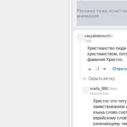
vasyabobrovich
1г
Гуру
Христианство люди 
христианством, пото
фамилия Христос. 
-1
Ответи
Скрыть ветку
marfa_889
10мес
Мыслитель
Христос-это титу
заимствованное и
языка слово соот
еврейскому слову
означающему «ме