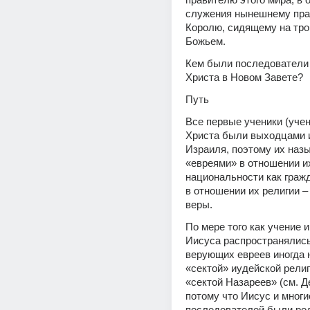
служения нынешнему пра
Королю, сидящему на трон
Божьем.
Кем были последователи 
Христа в Новом Завете?
Путь
Все первые ученики (учен
Христа были выходцами и
Израиля, поэтому их назы
«евреями» в отношении их
национальности как гражд
в отношении их религии –
веры.
По мере того как учение и
Иисуса распространялись,
верующих евреев иногда 
«сектой» иудейской религи
«сектой Назареев» (см. Де
потому что Иисус и многие
последователей были род