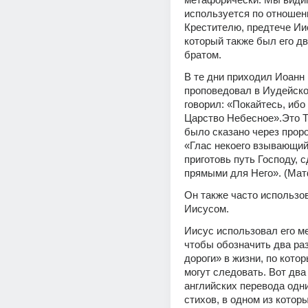
используется по отношен
Крестителю, предтече Иис
который также был его д
братом.
В те дни приходил Иоанн 
проповедовал в Иудейско
говорил: «Покайтесь, ибо 
Царство Небесное».Это То
было сказано через проро
«Глас некоего взывающий 
приготовь путь Господу, с
прямыми для Него». (Мат
Он также часто использо
Иисусом.
Иисус использовал его ме
чтобы обозначить два ра
дороги» в жизни, по кото
могут следовать. Вот два
английских перевода одних
стихов, в одном из которы