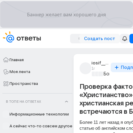
Создать пост
Главная
iosif__stalin
Подп
1г
Моя лента
Бог, вера, ре
Пространства
Проверка факто
«Христианство»
В ТОПЕ НА ОТВЕТАХ
христианская ре
встречаются в 
Информационные технологии
Более 11 лет назад я опу
А сейчас что-то совсем другое
статью об английском сло