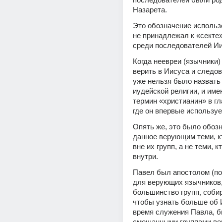
Назарета.
Это обозначение использо
не принадлежал к «секте»
среди последователей Ии
Когда неевреи (язычники) 
верить в Иисуса и следова
уже нельзя было назвать 
иудейской религии, и име
термин «христианин» в гла
где он впервые используе
Опять же, это было обозн
данное верующим теми, кт
вне их групп, а не теми, к
внутри.
Павел был апостолом (по
для верующих язычников, 
большинство групп, собир
чтобы узнать больше об И
время служения Павла, б
смешанными группами ве