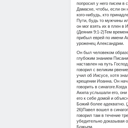
попросил у него писем в си
Дамаске, чтобы, если он н
кого-нибудь, кто принадл
Пути, будь то мужчины и
он мог взять их в плен в 
(Деяния 9:1-2)Тем времен
прибыл еврей по имени Ап
уроженец Александрии.
Он был человеком образо
глубоким знанием Писани
наставлен на путь Господе
говорил с великим рвение
учил об Иисусе, хотя знал
крещении Иоанна. Он нач
говорить в синагоге.Когда
Акила услышали его, они 
его к себе домой и объясн
Божий более адекватно. (
26)Павел вошел в синагог
говорил там в течение тре
убедительно доказывая о
Божьем.