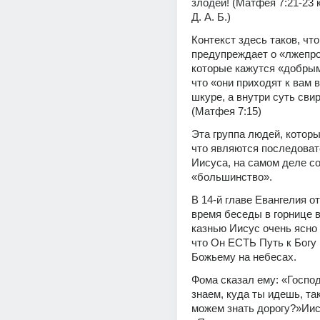
злодеи! (Матфея 7:21-23 к
Д. А. Б.)
Контекст здесь таков, что
предупреждает о «лжепро
которые кажутся «добрым
что «они приходят к вам в
шкуре, а внутри суть свир
(Матфея 7:15)
Эта группа людей, которы
что являются последоват
Иисуса, на самом деле со
«большинство».
В 14-й главе Евангелия от
время беседы в горнице в
казнью Иисус очень ясно 
что Он ЕСТЬ Путь к Богу 
Божьему на небесах.
Фома сказал ему: «Господ
знаем, куда ты идешь, так
можем знать дорогу?»Иису