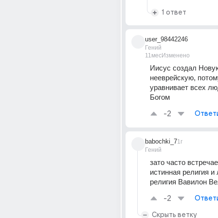
1 ответ
user_98442246
Гений
11мес
Изменено
Иисус создал Новую
нееврейскую, потому
уравнивает всех лю
Богом
-2
Ответ
babochki_7
1г
Гений
зато часто встречае
истинная религия и 
религия Вавилон В
-2
Ответ
Скрыть ветку