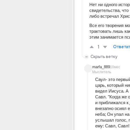
Нет ни одного истор
свидетельства, что 
либо встречал Хрис
Все его творения мо
трактовать лишь ка
этим занимается пси
1
Ответи
Скрыть ветку
marfa_889
10мес
Мыслитель
Саул- это первый
царь, который ник
видел Иисуса. А 
Савл. "Когда же 
и приближался к 
внезапно осиял ег
неба; Он упал на
услышал голос, 
ему: Савл, Савл! 