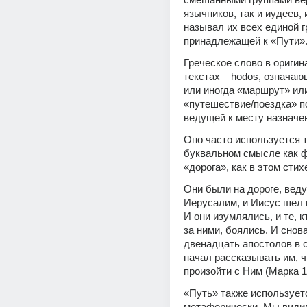
язычников, так и иудеев, 
называл их всех единой гр
принадлежащей к «Пути»
Греческое слово в оригин
текстах – hodos, означаю
или иногда «маршрут» или
«путешествие/поездка» по
ведущей к месту назначе
Оно часто используется т
буквальном смысле как ф
«дорога», как в этом стих
Они были на дороге, веду
Иерусалим, и Иисус шел в
И они изумлялись, и те, к
за ними, боялись. И снова
двенадцать апостолов в с
начал рассказывать им, ч
произойти с Ним (Марка 1
«Путь» также используетс
метафорически. Мы видим,