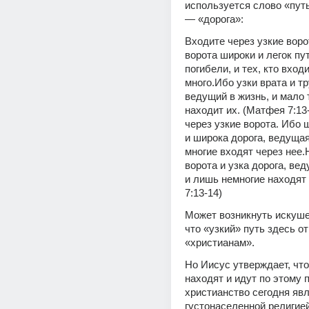
используется слово «путь»
— «дорога»:
Входите через узкие ворот
ворота широки и легок пут
погибели, и тех, кто входи
много.Ибо узки врата и тр
ведущий в жизнь, и мало т
находит их. (Матфея 7:13
через узкие ворота. Ибо 
и широка дорога, ведущая 
многие входят через нее.
ворота и узка дорога, вед
и лишь немногие находят 
7:13-14)
Может возникнуть искуше
что «узкий» путь здесь от
«христианам».
Но Иисус утверждает, что
находят и идут по этому пу
христианство сегодня явл
густонаселенной религией 