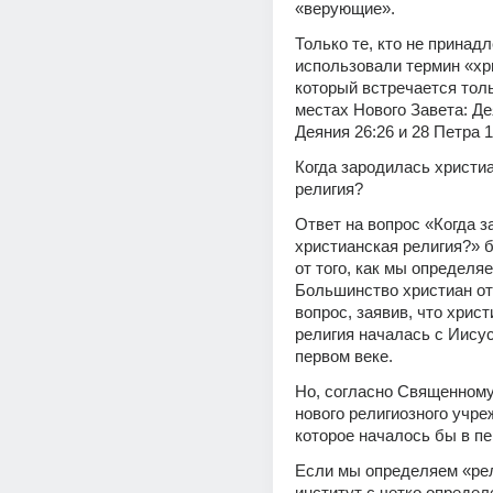
«верующие».
Только те, кто не принадл
использовали термин «хри
который встречается толь
местах Нового Завета: Дея
Деяния 26:26 и 28 Петра 1
Когда зародилась христиа
религия?
Ответ на вопрос «Когда з
христианская религия?» б
от того, как мы определяе
Большинство христиан отв
вопрос, заявив, что христ
религия началась с Иисус
первом веке.
Но, согласно Священному
нового религиозного учреж
которое началось бы в пе
Если мы определяем «рел
институт с четко определ