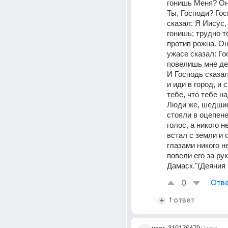
гонишь Меня? Он 
Ты, Господи? Гос
сказал: Я Иисус, 
гонишь; трудно т
против рожна. Он 
ужасе сказал: Гос
повелишь мне де
И Господь сказал
и иди в город, и 
тебе, что́ тебе н
Люди же, шедшие 
стояли в оцепене
голос, а никого н
встал с земли и 
глазами никого не
повели его за рук
Дамаск."(Деяния 
0
Отве
1 ответ