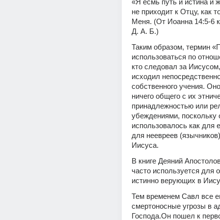
«Я есмь путь и истина и ж
не приходит к Отцу, как т
Меня. (От Иоанна 14:5-6 к
Д. А. Б.)
Таким образом, термин «П
использоваться по отноше
кто следовал за Иисусом,
исходил непосредственно 
собственного учения. Оно
ничего общего с их этниче
принадлежностью или рел
убеждениями, поскольку о
использовалось как для ев
для неевреев (язычников)
Иисуса.
В книге Деяний Апостолов
часто используется для о
истинно верующих в Иису
Тем временем Савл все е
смертоносные угрозы в ад
Господа.Он пошел к перв