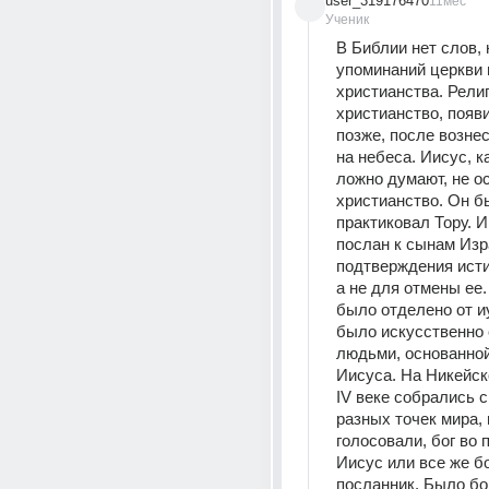
user_319176470
11мес
Ученик
В Библии нет слов, 
упоминаний церкви и
христианства. Религи
христианство, появи
позже, после вознес
на небеса. Иисус, ка
ложно думают, не о
христианство. Он б
практиковал Тору. И
послан к сынам Изр
подтверждения исти
а не для отмены ее.
было отделено от и
было искусственно 
людьми, основанной
Иисуса. На Никейск
IV веке собрались с
разных точек мира, г
голосовали, бог во п
Иисус или все же бо
посланник. Было бо