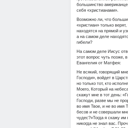
большинство американце
себя «христианами».
Возможно ли, что больши
«христиан» только верят, 
находятся на прямой и узк
а на самом деле находятся
гибели?
На самом деле Иисус отве
этот вопрос чуть позже, в 
Евангелия от Матфея:
Не всякий, говорящий мне:
Господи», войдет в Царст
но только тот, кто исполн
Моего, Который на небеса
скажут мне в тот день: «Г
Господи, разве мы не про
во имя Твое, и не во имя Т
бесов и не совершали мно
чудес?»Тогда я скажу им 
никогда не знал вас. Прочь