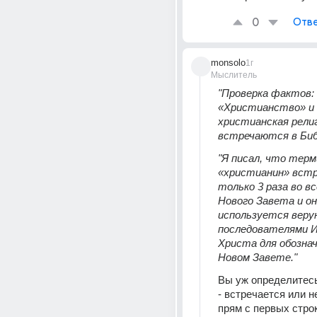
0
Отве
monsolo
1г
Мыслитель
"Проверка фактов: 
«Христианство» и 
христианская религ
встречаются в Биб
"Я писал, что терм
«христианин» встр
только 3 раза во вс
Нового Завета и он 
используется веру
последователями И
Христа для обозначе
Новом Завете."
Вы уж определитесь
- встречается или не
прям с первых строк