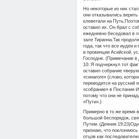
Но некоторые из них стал
они отказывались верить 
клеветали на Путь.Поэто
оставил их. Он брал с соб
ежедневно беседовал в л
зале Тиранна.Так продолж
года, так что все иудеи и 
в провинции Асийской, у
Господне. (Примечание в 
10: Я подчеркнул тот факт
оставил собрание «верую
«синагоге» (слово, которо
переводится на русский яз
«собрание» в Послании Иак
потому что они не принад
«Пути».)
Примерно в то же время в
большой беспорядок, свя
Путем. (Деяния 19:23)Одна
признаю, что поклоняюсь 
отцов как последователю 