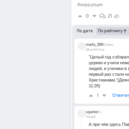
#коррупция
0
21
По дате
По рейтингу
marfa_889
10мес
Мыслитель
"Целый год собирали
церкви и учили нема
людей, и ученики в 
первый раз стали н
Христианами."(Деян
11:26)
1
Ответи
squirter
1г
Гений
А при чём здесь Пав