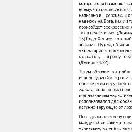
который они называют сек
всему, что согласуется с 
написано в Пророках, и я 
надеюсь на Бога, как и эти
произойдет воскресение к
так и нечестивых. (Деяния
15)Тогда Феликс, который
знаком с Путем, объявил 
«Когда придет полководец
сказал он, — я решу твое 
(Деяния 24:22).
Таким образом, этот общи
используемый в первом ве
обозначения верующих в 
Христа, явно не был ново
под названием «христианс
использовался для обозн
истинно верующих от лож
По отдельности верующих
между собой такими терми
«ученики», «братья» или п