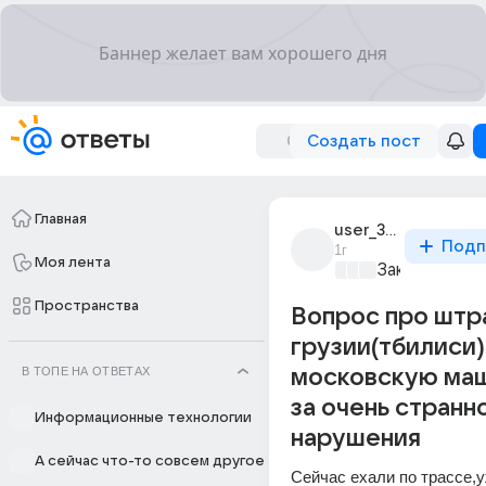
Создать пост
Главная
user_304197314
Подп
1г
Моя лента
Закон и поря
Пространства
Вопрос про штр
грузии(тбилиси)
В ТОПЕ НА ОТВЕТАХ
московскую маш
за очень странн
Информационные технологии
нарушения
А сейчас что-то совсем другое
Сейчас ехали по трассе,у