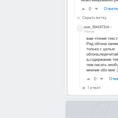
0
Ответи
Скрыть ветку
user_304197314
1г
Ученик
вам чтение текст
Ряд обгона заним
только с целью 
обгона,перечита
а,содержание тек
чем писать необо
мнение обо мне :
0
Отве
1 ответ