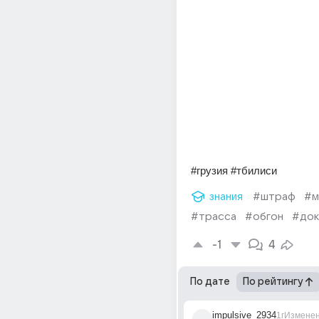
#грузия #тбилиси
знания
#штраф
#м
#трасса
#обгон
#док
-1
4
По дате
По рейтингу
impulsive_2934
1г
Измене