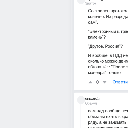
Знаток
Составлен протокол
конечно. Из разряда
сам". 
"Электронный штра
камень"? 
"Другое, Россия"? 
И вообще, в ПДД не 
сколько можно двига
обгона т/с : "После 
маневра" только
0
Ответи
unixaix
1г
Оракул
вам пдд вообще нез
обязаны ехать в кр
ряду, а не занимать 
немотивированно ря