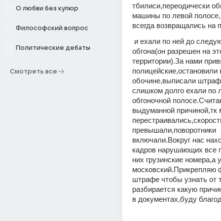
тбилиси,переодически обг
О любви без купюр
машины по левой полосе,п
всегда возвращались на 
Философский вопрос
 и ехали по ней до следующего 
Политические дебаты
обгона(он разрешен на это
территории).За нами прив
полицейские,остановили н
Смотреть все
обочине,выписали штраф 
слишком долго ехали по 
обгоночной полосе.Считаю
выдуманной причиной,тк 
перестраивались,скорость
превышали,поворотники 
включали.Вокруг нас нахо
кадров нарушающих все п
них грузинские номера,а у
московский.Прикрепляю ф
штрафе чтобы узнать от т
разбирается какую причин
в документах,буду благод