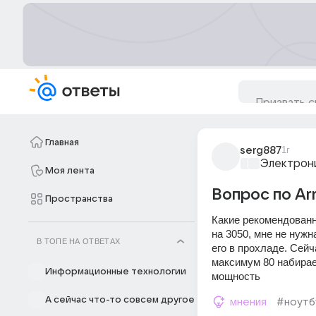
Главная
serg887
1г
Электрони
Моя лента
Вопрос по Ar
Пространства
Какие рекомендованн
на 3050, мне не нуж
В ТОПЕ НА ОТВЕТАХ
его в прохладе. Сейч
максимум 80 набирае
Информационные технологии
мощность
А сейчас что-то совсем другое
мнения
#ноутб