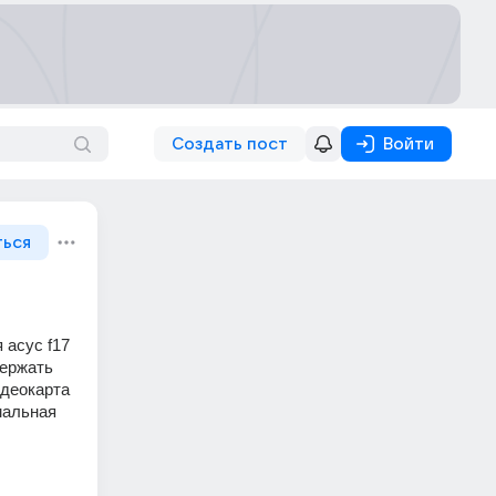
Создать пост
Войти
ться
асус f17 
ержать 
деокарта 
альная 