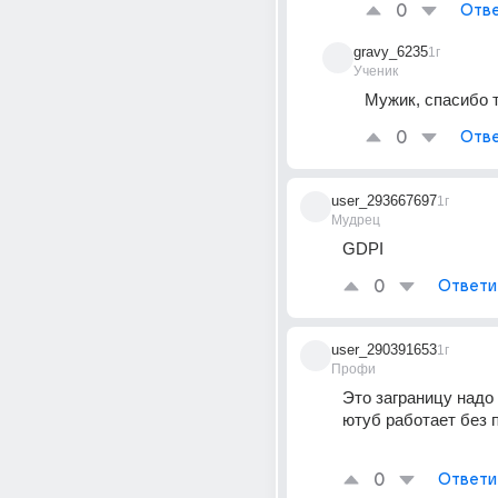
0
Отве
gravy_6235
1г
Ученик
Мужик, спасибо 
0
Отве
user_293667697
1г
Мудрец
GDPI 
0
Ответи
user_290391653
1г
Профи
Это заграницу надо 
ютуб работает без п
0
Ответи