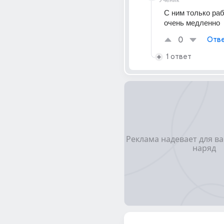
Ученик
С ним только рабо
очень медленно
0
Отве
1 ответ