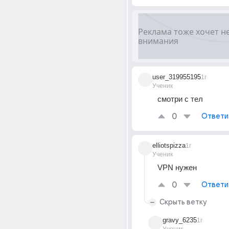
user_319955195
1г
Ученик
смотри с тел
0
Ответи
elliotspizza
1г
Ученик
VPN нужен
0
Ответи
Скрыть ветку
gravy_6235
1г