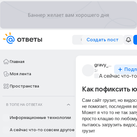
Создать пост
Главная
gravy_6235
Подп
1г
Моя лента
А сейчас что-т
Пространства
Как пофиксить ю
Сам сайт грузит, но видосы
В ТОПЕ НА ОТВЕТАХ
не помогает, последняя в
Может я что то не так зап
Информационные технологии
просто клацаю по любому 
пытаюсь загрузить видос, 
А сейчас что-то совсем другое
грузит