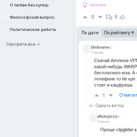
мнения
О любви без купюр
0
9
Философский вопрос
Политические дебаты
По дате
По рейтингу
Смотреть все
blinkname
1г
Ученик
Скачай Amnesia VPN
какой-нибудь WARP.
бесплатного юза. А 
телефоне то hit vpn 
стоит и кацфуешь 
1
Ответи
Скрыть ветку
elliotspizza
1г
Ученик
Проще clipglider 