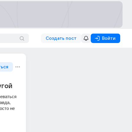
Создать пост
Войти
ться
угой
еваться 
авда, 
сто не 