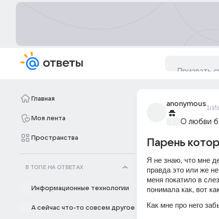
Главная
anonymous
1г
И
Моя лента
О любви б
Пространства
Парень котор
Я не знаю, что мне д
В ТОПЕ НА ОТВЕТАХ
правда это или же не
меня покатило в слез
Информационные технологии
понимала как, вот как
Как мне про него заб
А сейчас что-то совсем другое