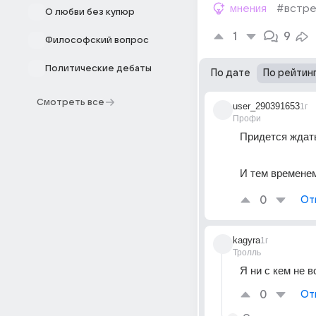
мнения
#встре
О любви без купюр
1
9
Философский вопрос
Политические дебаты
По дате
По рейтин
Смотреть все
user_290391653
1г
Профи
Придется ждать
И тем временем
0
От
kagyra
1г
Тролль
Я ни с кем не 
0
От