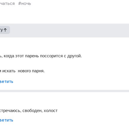
чаться
#ночь
гу
, когда этот парень поссорится с другой. 
 искать  нового парня. 
ветить
встречаюсь, свободен, холост 
ветить