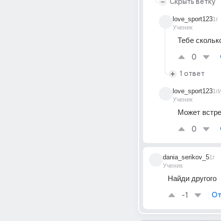
Скрыть ветку
love_sport123
1г
Ученик
Тебе скольк
0
1 ответ
love_sport123
1г
Ученик
Может встре
0
dania_serikov_5
1г
Ученик
Найди другого
-1
От