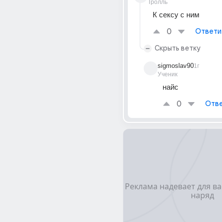
Тролль
К сексу с ним
0
Ответи
Скрыть ветку
sigmoslav90
1г
Ученик
найс
0
Отве