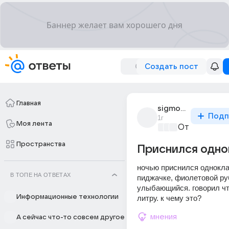
Создать пост
Главная
sigmoslav90
Подп
1г
Моя лента
Ответы Mail
+
Пространства
Приснился одно
ночью приснился одноклас
В ТОПЕ НА ОТВЕТАХ
пиджачке, фиолетовой ру
улыбающийся. говорил что
Информационные технологии
литру. к чему это?
мнения
А сейчас что-то совсем другое