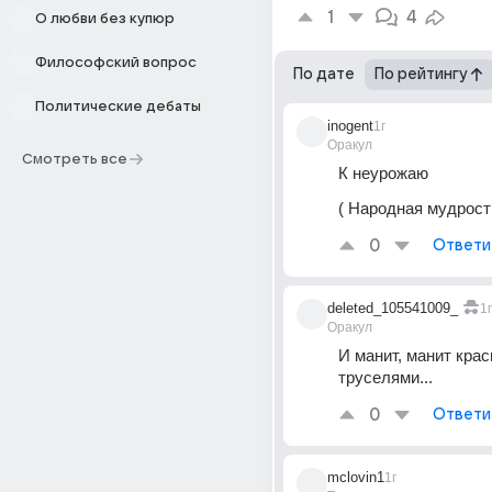
1
4
О любви без купюр
Философский вопрос
По дате
По рейтингу
Политические дебаты
inogent
1г
Оракул
Смотреть все
К неурожаю
( Народная мудрост
0
Ответи
deleted_105541009_
1г
Оракул
И манит, манит крас
труселями...
0
Ответи
mclovin1
1г