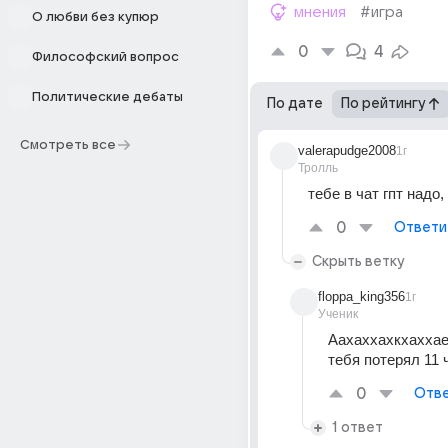
мнения
#игра
О любви без купюр
0
4
Философский вопрос
Политические дебаты
По дате
По рейтингу
Смотреть все
valerapudge2008
1г
Тролль
тебе в чат гпт надо,
0
Ответи
Скрыть ветку
floppa_king356
1г
Ученик
Аахаххахкхаххаех,
тебя потерял 11 
0
Отве
1 ответ