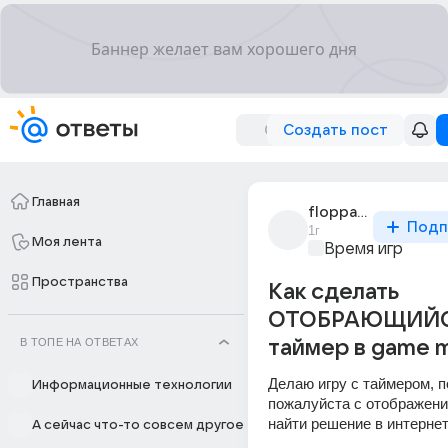
Создать пост
Главная
floppa_king356
Подп
1г
Моя лента
Время игр
Пространства
Как сделать
ОТОБРАЮЩИЙ
В ТОПЕ НА ОТВЕТАХ
таймер в game m
Делаю игру с таймером, п
Информационные технологии
пожалуйста с отображение
найти решение в интерне
А сейчас что-то совсем другое