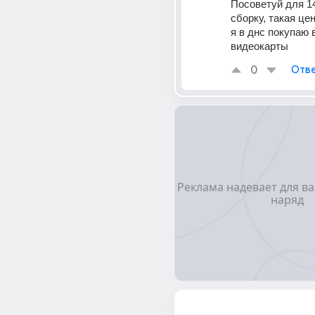
Посоветуй для 14
сборку, такая цен
я в днс покупаю в
видеокарты
0
Отве