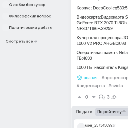
О любви без купюр
Корпус; DeepCool cg580:5
Философский вопрос
Видеокарта:Видеокарта Sin
GeForce RTX 3070 Ti 8Gb 
Политические дебаты
NF307TI86F:39299
Кулер для процессора 
Смотреть все
1000 V2 PRO ARGB:2099
Оперативная память Netac
ГБ:4899
1000 ГБ  накопитель King
знания
#процессо
#видеокарта
#nvidia
0
3
По дате
По рейтингу
user_257345699
1г