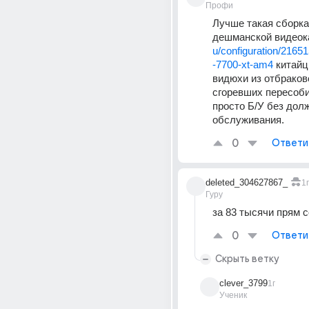
Профи
Лучше такая сборка,
дешманской видеок
u/configuration/2165
-7700-xt-am4
 китайц
видюхи из отбраково
сгоревших пересоби
просто Б/У без долж
обслуживания.
0
Ответи
deleted_304627867_
1г
Гуру
за 83 тысячи прям 
0
Ответи
Скрыть ветку
clever_3799
1г
Ученик