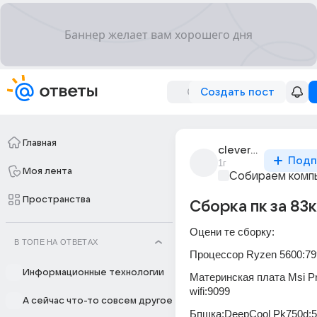
Создать пост
Главная
clever_3799
Подп
1г
Моя лента
Собираем комп
Пространства
Сборка пк за 83к
Оцени те сборку:
В ТОПЕ НА ОТВЕТАХ
Процессор Ryzen 5600:79
Информационные технологии
Материнская плата Msi Pr
wifi:9099
А сейчас что-то совсем другое
Бпшка:DeepCool Pk750d: