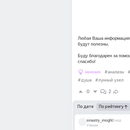
Любая Ваша информация, и
будут полезны.
Буду благодарен за помощ
спасибо!
мнения
#анализы
#душа
#лунный узел
0
2
По дате
По рейтингу
sinastry_insight
1нед
Ученик