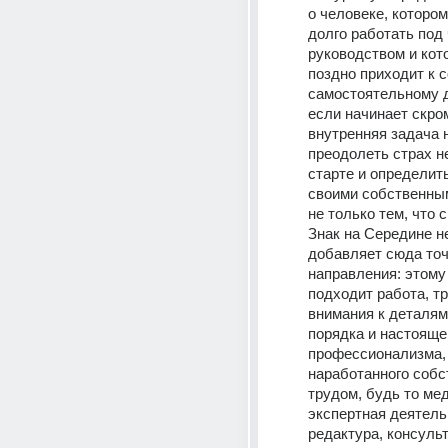
о человеке, котором
долго работать под 
руководством и кото
поздно приходит к с
самостоятельному д
если начинает скром
внутренняя задача н
преодолеть страх не
старте и определить
своими собственным
не только тем, что с
Знак на Середине не
добавляет сюда точ
направления: этому 
подходит работа, т
внимания к деталям,
порядка и настоящег
профессионализма, 
наработанного собс
трудом, будь то мед
экспертная деятельн
редактура, консульт