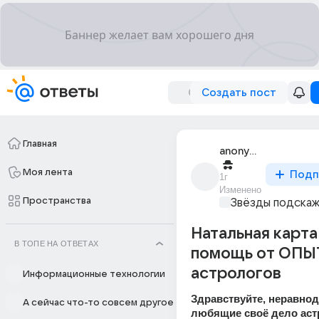
Создать пост
Главная
anonymous
Моя лента
Подп
1г
Изменено
Пространства
Звёзды подска
Натальная карта
В ТОПЕ НА ОТВЕТАХ
помощь от ОП
астрологов
Информационные технологии
Здравствуйте, неравнод
А сейчас что-то совсем другое
любящие своё дело аст