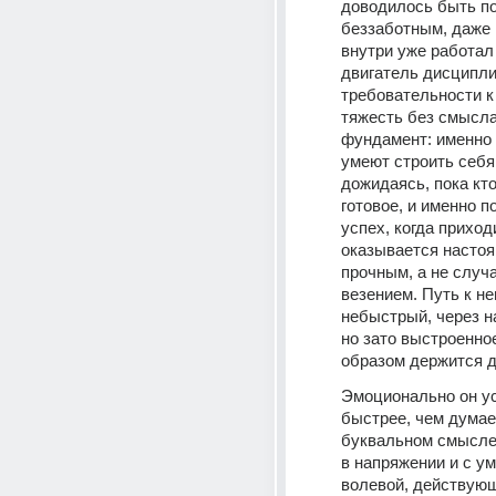
доводилось быть по
беззаботным, даже в
внутри уже работал 
двигатель дисципли
требовательности к 
тяжесть без смысла,
фундамент: именно 
умеют строить себя 
дожидаясь, пока кто
готовое, и именно по
успех, когда приходи
оказывается настоя
прочным, а не случ
везением. Путь к не
небыстрый, через на
но зато выстроенное
образом держится д
Эмоционально он ус
быстрее, чем думает,
буквальном смысле: 
в напряжении и с умо
волевой, действующ