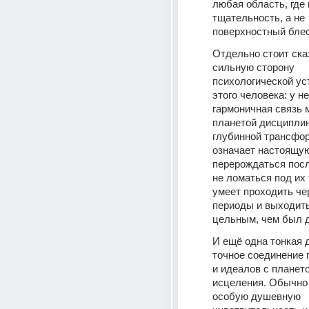
любая область, где 
тщательность, а не 
поверхностный блес
Отдельно стоит сказ
сильную сторону 
психологической ус
этого человека: у не
гармоничная связь 
планетой дисциплин
глубинной трансформ
означает настоящую
перерождаться после
не ломаться под их 
умеет проходить че
периоды и выходить
цельным, чем был д
И ещё одна тонкая д
точное соединение 
и идеалов с плането
исцеления. Обычно 
особую душевную 