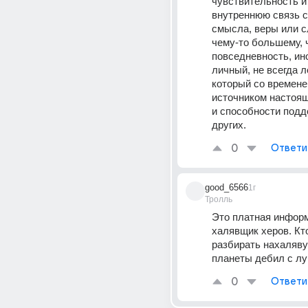
чувствительность и
внутреннюю связь с
смысла, веры или с
чему-то большему, ч
повседневность, ино
личный, не всегда лё
который со времене
источником настоящ
и способности подд
других.
0
Ответи
good_6566
1г
Тролль
Это платная информ
халявщик херов. Кто
разбирать нахаляву 
планеты дебил с лу
0
Ответи