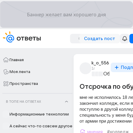
Создать пост
Главная
k_o_556
Подп
1г
Моя лента
Образовател
Пространства
Отсрочка по об
мне не исполнилось 18 лет,
В ТОПЕ НА ОТВЕТАХ
закончил колледж, если я
поступлю в другой коллед
Информационные технологии
специальность у меня буд
от армии при достижении 
А сейчас что-то совсем другое
мнения
#колледж