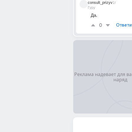
consult_prizyv
1г
Гуру
Да.
0
Ответи