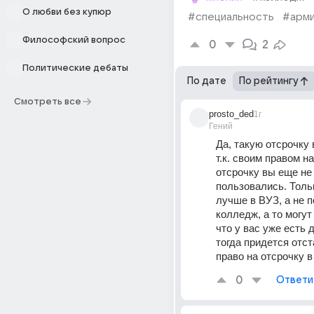
О любви без купюр
#специальность
#арм
Философский вопрос
0
2
Политические дебаты
По дате
По рейтингу
Смотреть все
prosto_ded
1г
Гений
Да, такую отсрочку 
т.к. своим правом на
отсрочку вы еще не 
пользовались. Тольк
лучше в ВУЗ, а не п
колледж, а то могут
что у вас уже есть 
тогда придется отст
право на отсрочку в
0
Ответи