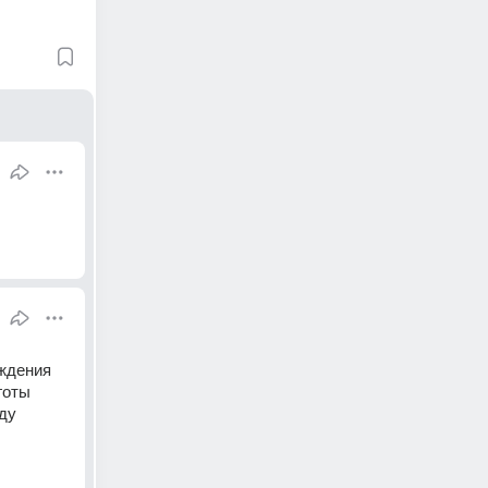
ждения 
оты 
у 