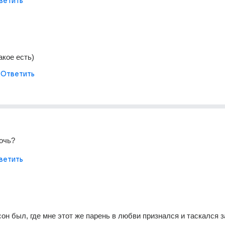
ветить
акое есть)
Ответить
ночь?
ветить
он был, где мне этот же парень в любви признался и таскался з