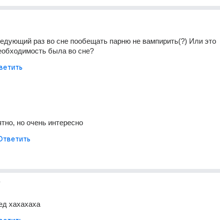
ледующий раз во сне пообещать парню не вампирить(?) Или это 
еобходимость была во сне?
ветить
ятно, но очень интересно
Ответить
г
ед хахахаха