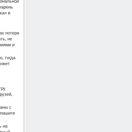
ональной 
арень 
а» в 
х потери 
ь, не 
иями и 
, тогда 
ожет 
ру 
узей, 
аны с 
пишите 
 на 
вный 