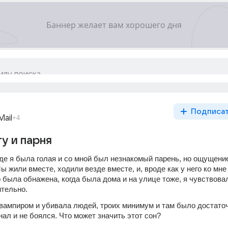
Подписа
ail
+4
у и парня
где я была голая и со мной был незнакомый парень, но ощущени
 жили вместе, ходили везде вместе, и, вроде как у него ко мне
 была обнажена, когда была дома и на улице тоже, я чувствовал
ительно.
 вампиром и убивала людей, троих минимум и там было достаточ
знал и не боялся. Что может значить этот сон?