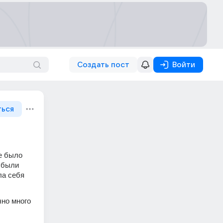
Создать пост
Войти
ться
е было 
 были 
а себя 
но много 