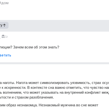
#дом
гу
_
1г
ллюции? Зачем всем об этом знать? 
ветить
а наготы. Нагота может символизировать уязвимость, страх осу
 к искренности. В контексте сна важно отметить, что чувство наг
 волнением, что может указывать на внутренний конфликт межд
тости и страхом разоблачения.
им образ незнакомца. Незнакомый мужчина во сне может 