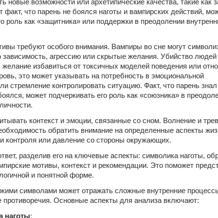
ь новые возможности или архетипические качества, такие как з
т факт, что парень не боялся наготы и вампирских действий, мож
го роль как «защитника» или поддержки в преодолении внутренни
ивы требуют особого внимания. Вампиры во сне могут символиз
 зависимость, агрессию или скрытые желания. Убийство людей в
 желание избавиться от токсичных моделей поведения или отно
ровь, это может указывать на потребность в эмоциональной 
ли стремление контролировать ситуацию. Факт, что парень знал 
боялся, может подчеркивать его роль как «союзника» в преодоле
личности.
итывать контекст и эмоции, связанные со сном. Волнение и трево
еобходимость обратить внимание на определенные аспекты жизн
ри контроля или давление со стороны окружающих.
твет, разделив его на ключевые аспекты: символика наготы, обр
мпирские мотивы, контекст и рекомендации. Это поможет предст
логичной и понятной форме.
ркими символами может отражать сложные внутренние процессы
 противоречия. Основные аспекты для анализа включают:
а наготы
: