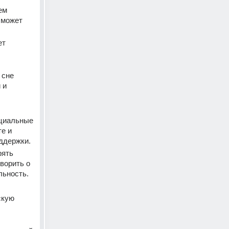
м 
может 
т 
сне 
и 
циальные 
е и 
ддержки.
ять 
ворить о 
льность.
кую 