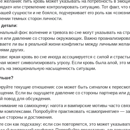
 желания: пить кровь может указывать на потребность в эмоци
ядке» или стремление контролировать ситуацию. Тот факт, что п
вашей сущности и не боялся, подчеркивает его роль как «союзник
ении темных сторон личности.
и детали
:
альный фон: волнение и тревога во сне могут указывать на стра
я или давление со стороны окружающих. Важно проанализироват
аете ли вы в реальной жизни конфликты между личными желан
ями других.
ови: яркая кровь во сне иногда ассоциируется с силой и страстью
ная может символизировать угрозу. Если кровь была алой, это м
ать на эмоциональную насыщенность ситуации.
альше?
руйте текущие отношения: сон может быть сигналом к пересмот
бщении. Если вы ощущаете давление со стороны партнера или др
й повод для обсуждения.
нимание на самооценку: нагота и вампирские мотивы часто связ
и комплексами. Попробуйте практиковать «самопринятие» — за
ые стороны и достижения.
е сон как подсказку: если сон повторяется, это может указывать
ный внутренний конфликт. Попробуйте представить альтернати