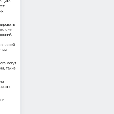
ащита 
ет 
х 
ировать 
о сне 
шений. 
о вашей 
нии 
га могут 
и, такие 
аз 
авить 
 и 