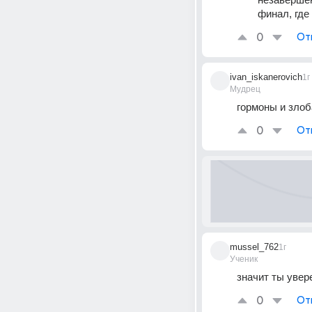
финал, где
0
От
ivan_iskanerovich
1г
Мудрец
гормоны и злоб
0
От
mussel_762
1г
Ученик
значит ты увер
0
От