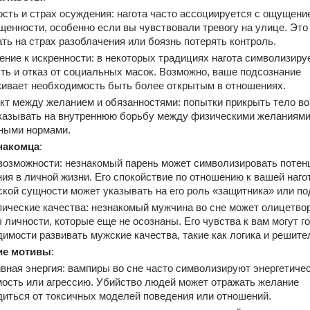
сть и страх осуждения: нагота часто ассоциируется с ощущение
енности, особенно если вы чувствовали тревогу на улице. Это 
ть на страх разоблачения или боязнь потерять контроль.
ние к искренности: в некоторых традициях нагота символизируе
ть и отказ от социальных масок. Возможно, ваше подсознание 
ивает необходимость быть более открытым в отношениях.
т между желанием и обязанностями: попытки прикрыть тело во 
казывать на внутреннюю борьбу между физическими желаниями 
ными нормами.
накомца
:
озможности: незнакомый парень может символизировать потен
ия в личной жизни. Его спокойствие по отношению к вашей нагот
кой сущности может указывать на его роль «защитника» или по
ические качества: незнакомый мужчина во сне может олицетвор
 личности, которые еще не осознаны. Его чувства к вам могут го
имости развивать мужские качества, такие как логика и решите
ие мотивы
:
вная энергия: вампиры во сне часто символизируют энергетичес
ость или агрессию. Убийство людей может отражать желание 
иться от токсичных моделей поведения или отношений.