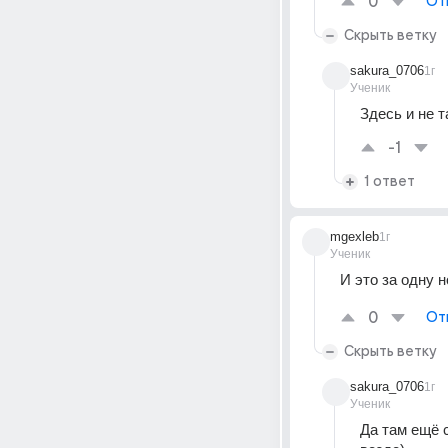
0
От
Скрыть ветку
sakura_0706
1г
Ученик
Здесь и не т
-1
1 ответ
mgexleb
1г
Ученик
И это за одну 
0
От
Скрыть ветку
sakura_0706
1г
Ученик
Да там ещё с