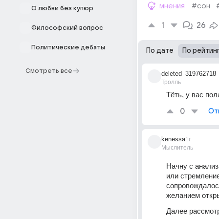
мнения
#сон
О любви без купюр
1
26
Философский вопрос
Политические дебаты
По дате
По рейтин
Смотреть все
deleted_319762718
Тролль
Тёть, у вас по
0
От
kenessa
1г
Мыслитель
Начну с анализ
или стремление
сопровождалось
желанием откры
Далее рассмотр