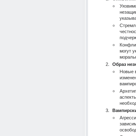
Уязвимо
незащищ
указыва
Стремле
честнос
подчерк
Конфлик
могут у
мораль
Образ нез
Новые в
изменен
вампирс
Архетип
аспекты
необход
Вампирск
Агресси
зависим
освобод