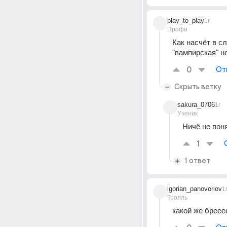
play_to_play
1г
Профи
Как насчёт в с
"вампирская" н
0
От
Скрыть ветку
sakura_0706
1г
Ученик
Ничё не пон
1
1 ответ
igorian_panovoriov
1
Тролль
какой же бреее