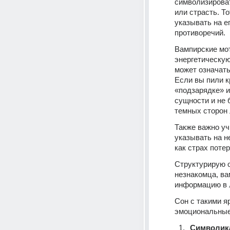
символизироват
или страсть. То
указывать на е
противоречий.
Вампирские мот
энергетическую
может означать
Если вы пили к
«подзарядке» и
сущности и не 
темных сторон 
Также важно уч
указывать на н
как страх поте
Структурирую о
незнакомца, ва
информацию в 
Сон с такими я
эмоциональные
Символик