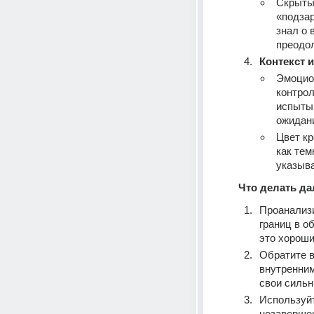
Скрытые
«подзар
знал о 
преодол
Контекст 
Эмоцион
контрол
испытыв
ожидани
Цвет кр
как тем
указыв
Что делать д
Проанализи
границ в о
это хороши
Обратите в
внутренним
свои сильн
Используйт
незавершен