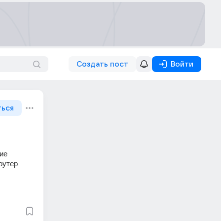
Создать пост
Войти
ться
ие 
утер 