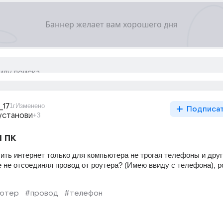
_17
1г
Изменено
Подписа
установи
+3
 пк
ить интернет только для компьютера не трогая телефоны и друг
 не отсоединяя провод от роутера? (Имею ввиду с телефона), ро
ьютер
#провод
#телефон