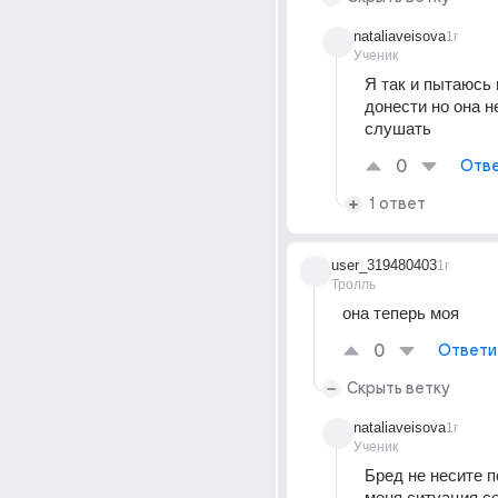
nataliaveisova
1г
Ученик
Я так и пытаюсь 
донести но она н
слушать 
0
Отве
1 ответ
user_319480403
1г
Тролль
она теперь моя
0
Ответи
Скрыть ветку
nataliaveisova
1г
Ученик
Бред не несите п
меня ситуация с