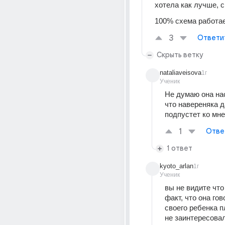
хотела как лучше, с
100% схема работае
3
Ответи
Скрыть ветку
nataliaveisova
1г
Ученик
Не думаю она нас
что навереняка д
подпустет ко мне
1
Отве
1 ответ
kyoto_arlan
1г
Ученик
вы не видите что 
факт, что она гов
своего ребенка п
не заинтересовал