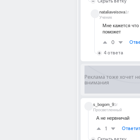
Скрыть ветку
nataliaveisova
1г
Ученик
Мне кажется что 
поможет
0
Отве
4 ответа
s_bogom_9
1г
Просветленный
А не нервничай
1
Ответи
Скрыть ветку