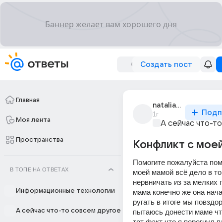
Создать пост
Главная
nataliaveisova
Подп
1г
Моя лента
А сейчас что-т
Пространства
Конфликт с мое
Помогите пожалуйста пом
В ТОПЕ НА ОТВЕТАХ
моей мамой всё дело в том
нервничать из за мелких 
Информационные технологии
мама конечно же она нача
ругать в итоге мы повздор
А сейчас что-то совсем другое
пытаюсь донести маме что
тот факт что я перегнул па