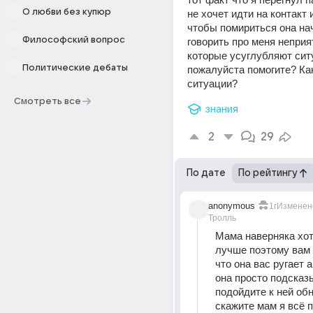
О любви без купюр
не хочет идти на контакт и
чтобы помириться она нач
Философский вопрос
говорить про меня неприя
которые усуглубляют сит
Политические дебаты
пожалуйста помогите? Как
ситуации?
Смотреть все
знания
2
29
По дате
По рейтингу
anonymous
1г
Изменен
Тролль
Мама наверняка хот
лучше поэтому вам 
что она вас ругает а
она просто подсказы
подойдите к ней обн
скажите мам я всё п