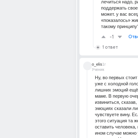
лечиться надо, ра
поддержать своег
может. у вас всегд
«показалось» жив
такому принципу
-1
Отв
1 ответ
o_elis
1г
Ученик
Ну, во первых стоит
уже с холодной голо
лишних эмоций ещё 
маме. В первую оче
извиниться, сказав, 
эмоциях сказали лиш
чувствуете вину. Ес
этого ситуация та ж
оставить человека, 
ином случае можно 