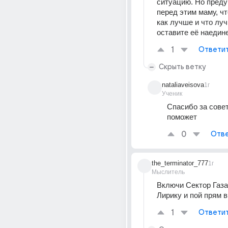
ситуацию. Но преду
перед этим маму, чт
как лучше и что луч
оставите её наедине
1
Ответи
Скрыть ветку
nataliaveisova
1г
Ученик
Спасибо за совет
поможет 
0
Отве
the_terminator_777
1г
Мыслитель
Включи Сектор Газа
Лирику и пой прям в
1
Ответи