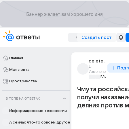
Создать пост
Главная
deleted_username_15553528
1г
Подп
Моя лента
Изменено
Мир и его л
Пространства
Чмута российск
получи наказани
В ТОПЕ НА ОТВЕТАХ
деяния против 
Информационные технологии
А сейчас что-то совсем другое