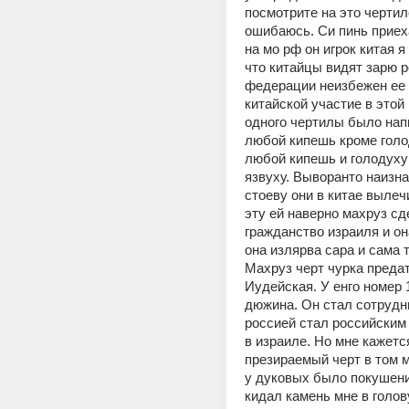
посмотрите на это чертил
ошибаюсь. Си пинь приех
на мо рф он игрок китая я
что китайцы видят зарю р
федерации неизбежен ее к
китайской участие в этой 
одного чертилы было напи
любой кипешь кроме голод
любой кипешь и голодуху
язвуху. Выворанто наизна
стоеву они в китае вылеч
эту ей наверно махруз сд
гражданство израиля и она
она излярва сара и сама т
Махруз черт чурка предат
Иудейская. У енго номер 1
дюжина. Он стал сотрудни
россией стал российским 
в израиле. Но мне кажется
презираемый черт в том м
у дуковых было покушени
кидал камень мне в голову