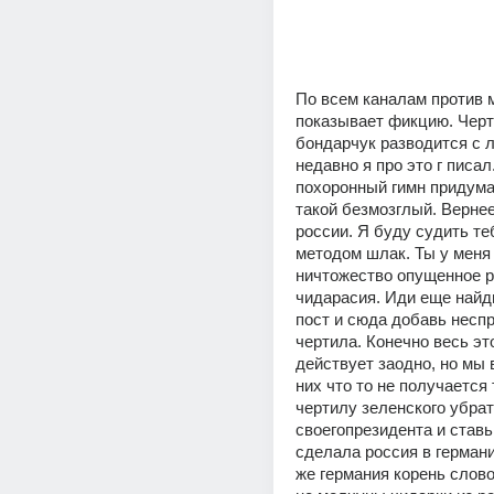
По всем каналам против м
показывает фикцию. Черт
бондарчук разводится с л
недавно я про это г писал
похоронный гимн придума
такой безмозглый. Вернее
россии. Я буду судить те
методом шлак. Ты у меня
ничтожество опущенное р
чидарасия. Иди еще найд
пост и сюда добавь неспр
чертила. Конечно весь это
действует заодно, но мы в
них что то не получается 
чертилу зеленского убрать
своегопрезидента и ставь 
сделала россия в германи
же германия корень слово