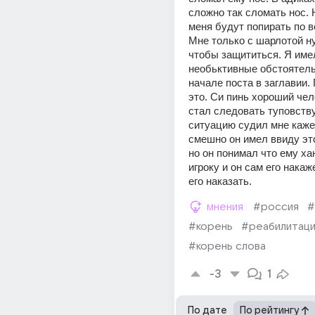
сложно так сломать нос. Н
меня будут попирать по вс
Мне только с шарлотой ну
чтобы защититься. Я имел
необьктивные обстоятельс
начале поста в заглавии.
это. Си пинь хороший чело
стал следовать туповству
ситуацию судил мне каже
смешно он имел ввиду это
но он понимал что ему хан
игроку и он сам его накаж
его наказать. 
мнения
#россия
#
#корень
#реабилитац
#корень слова
-3
1
По дате
По рейтингу