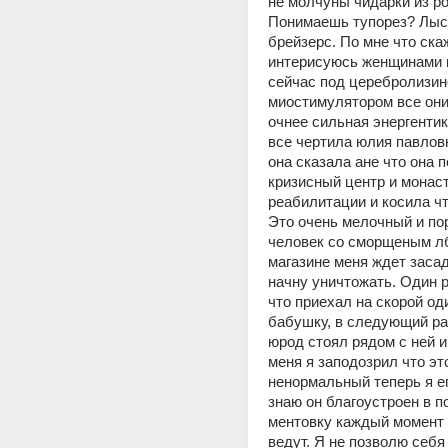
не молчуны чидарки из ро
Понимаешь тупорез? Лыс
брейзерс. По мне что скаж
интерисуюсь женщинами н
сейчас под церебролизино
миостимулятором все они 
очнее сильная энергентика
все чертила юлия павлов
она сказала ане что она п
кризисный центр и монаст
реабилитации и косила что
Это очень мелочный и по
человек со сморщеным лб
магазине меня ждет засада
начну уничтожать. Один ра
что приехал на скорой оди
бабушку, в следующий раз
юрод стоял рядом с ней и
меня я заподозрил что это
ненормальный теперь я ег
знаю он благоустроен в п
ментовку каждый момент и
ведут. Я не позволю себя 