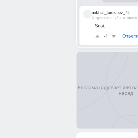
mikhail_fomichev_7
1г
Искусственный интеллект
Sosi.
-1
Ответи