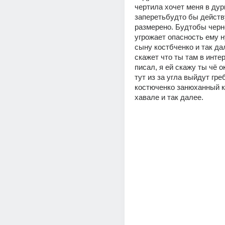
чертила хочет меня в дурк
заперетьбудто бы действу
размерено. Будтобы черн
угрожает опасность ему н
сыну костбченко и так дал
скажет что ты там в интер
писал, я ей скажу ты чё о
тут из за угла выйдут гре
костюченко занюханный ка
хавале и так далее. 