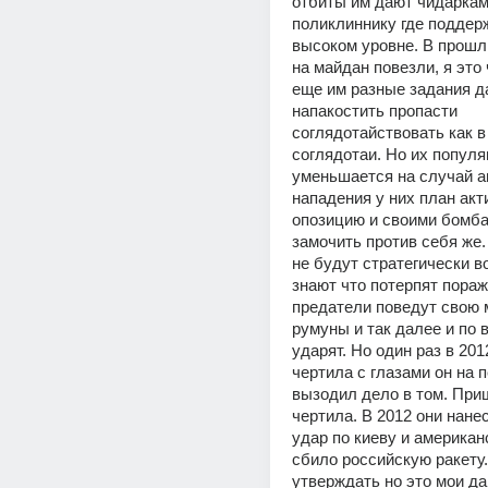
отбиты им дают чидаркам
поликлиннику где поддерж
высоком уровне. В прошлы
на майдан повезли, я это 
еще им разные задания д
напакостить пропасти 
соглядотайствовать как в
соглядотаи. Но их популя
уменьшается на случай а
нападения у них план акт
опозицию и своими бомба
замочить против себя же. 
не будут стратегически во
знают что потерпят пораж
предатели поведут свою 
румуны и так далее и по в
ударят. Но один раз в 2012 
чертила с глазами он на п
вызодил дело в том. При
чертила. В 2012 они нане
удар по киеву и американс
сбило российскую ракету. 
утверждать но это мои да