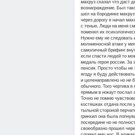
махруз сказал что даст д
вознаграждение. Был тако
шел на бородинке махруз
через дорогу я начал маха
с тенью. Люди на меня см
поменял их психологическ
Нужно ему не следовать и
молниеносной атаке у мен
самоличный брифинг внут
если спасти людей то мож
медаль героя россии. За э
пенсия. Просто чтобы не 
ягоду я буду действовать
и целенаправлено но не б
обычного. Того чертика я 
прямым в нокаут послал а
Точно не помню чувствова
костяшках отдача после у
тыльной стороной перчатк
гринхил она была лопнув
посередине но не полност
своеобразно прошел чере
сломал ему нос. В адиках