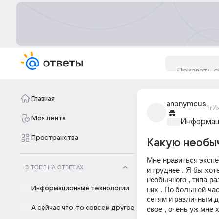
Главная
anonymous
1г
И
Моя лента
Информац
Пространства
Какую необы
Мне нравиться экспе
В ТОПЕ НА ОТВЕТАХ
и труднее . Я бы хот
необычного , типа ра
Информационные технологии
них . По большей час
сетям и различным др
А сейчас что-то совсем другое
свое , очень уж мне 