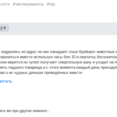
сети
#эксперименты
#nlp
гу
 подрались но вдруг на них нападают злые брейнрот животные и
ороняться вместе используя часы бен 10 и перчатку бесконечнос
 они мирятся но чупеп получает смертельную рану и уходит на п
мять падшего товарища и с этого момента каждый день приходит 
ая о их чудных деньках проведённых вместе
ветить
 все же про другое немного .