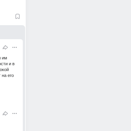
 им 
ти и в 
окой 
на его 