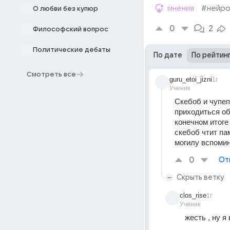
мнения
#нейро
О любви без купюр
0
2
Философский вопрос
Политические дебаты
По дате
По рейтин
Смотреть все
guru_etoi_jizni
1г
Ученик
Скебоб и чупеп
приходиться об
конечном итоге
скебоб чтит па
могилу вспомин
0
От
Скрыть ветку
clos_rise
1г
Ученик
жесть , ну я