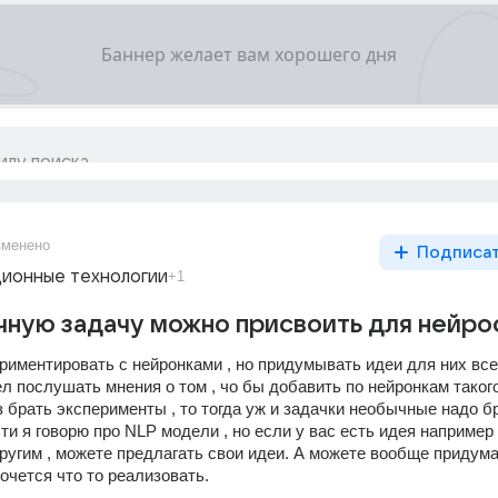
зменено
Подписа
ионные технологии
+1
чную задачу можно присвоить для нейро
риментировать с нейронками , но придумывать идеи для них все
ел послушать мнения о том , чо бы добавить по нейронкам такого
з брать эксперименты , то тогда уж и задачки необычные надо бр
ти я говорю про NLP модели , но если у вас есть идея например
угим , можете предлагать свои идеи. А можете вообще придумат
хочется что то реализовать.