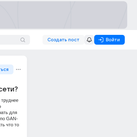
Создать пост
Войти
ться
сети?
 труднее 
 
ать для 
 по GAN-
ь что то 