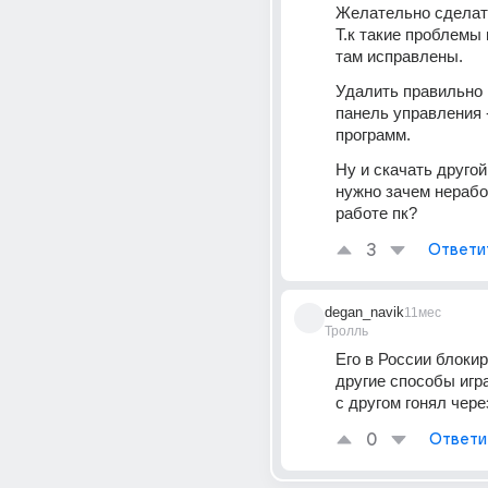
Желательно сделать
Т.к такие проблемы 
там исправлены. 
Удалить правильно в
панель управления -
программ. 
Ну и скачать другой.
нужно зачем нерабо
работе пк?
3
Ответи
degan_navik
11мес
Тролль
Его в России блокир
другие способы игра
с другом гонял чер
0
Ответи