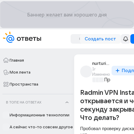
Создать пост
Главная
nurturing_0343
1г
Подп
Моя лента
Изменено
Просто уста
Пространства
Radmin VPN Insta
открывается и ч
В ТОПЕ НА ОТВЕТАХ
секунду закрыв
Информационные технологии
Что делать?
А сейчас что-то совсем другое
Пробовал проверку диска