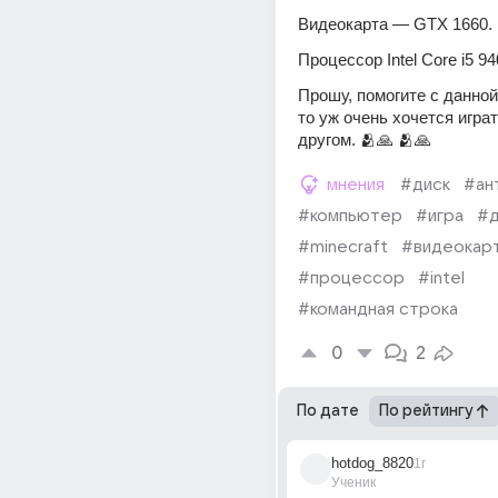
Видеокарта — GTX 1660.
Процессор Intel Core i5 94
Прошу, помогите с данной
то уж очень хочется играть
другом. 🫂🙏 🫂🙏
мнения
#диск
#ан
#компьютер
#игра
#д
#minecraft
#видеокар
#процессор
#intel
#командная строка
0
2
По дате
По рейтингу
hotdog_8820
1г
Ученик