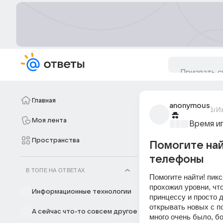
Главная
anonymous
1г
И
Моя лента
Время и
Пространства
Помогите най
телефоны
В ТОПЕ НА ОТВЕТАХ
Помогите найти! пикс
прохожил уровни, чт
Информационные технологии
принцессу и просто 
открывать новых с п
А сейчас что-то совсем другое
много очень было, бо