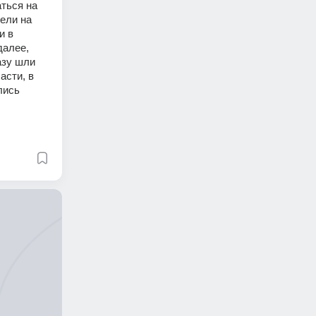
ться на 
ли на 
 в 
алее, 
зу шли 
сти, в 
ись 