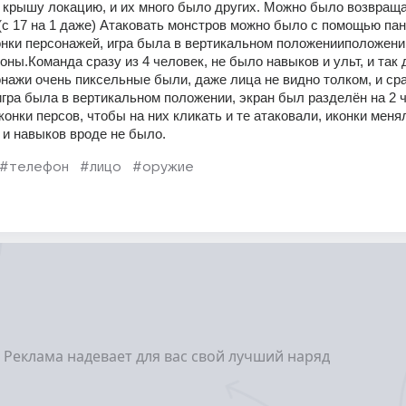
 крышу локацию, и их много было других. Можно было возвраща
с 17 на 1 даже) Атаковать монстров можно было с помощью пане
конки персонажей, игра была в вертикальном положенииположении
оны.Команда сразу из 4 человек, не было навыков и ульт, и так д
онажи очень пиксельные были, даже лица не видно толком, и сра
игра была в вертикальном положении, экран был разделён на 2 ча
онки персов, чтобы на них кликать и те атаковали, иконки менял
 и навыков вроде не было. 
#телефон
#лицо
#оружие