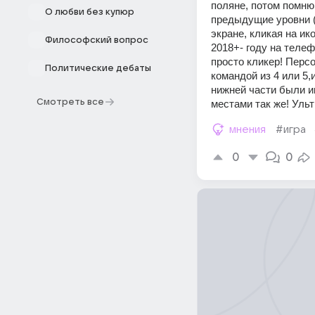
поляне, потом помню
О любви без купюр
предыдущие уровни (
экране, кликая на и
Философский вопрос
2018+- году на телеф
просто кликер! Перс
Политические дебаты
командой из 4 или 5,
нижней части были ик
Смотреть все
местами так же! Ульт
мнения
#игра
0
0