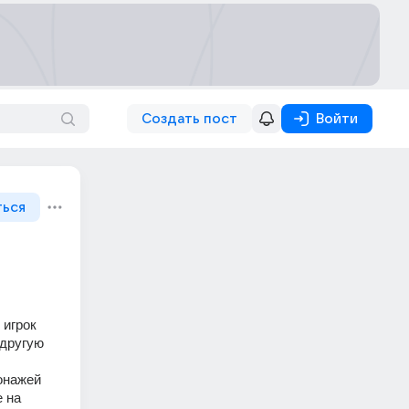
Создать пост
Войти
ться
игрок 
другую 
нажей 
 на 