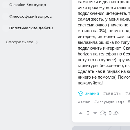
сами очки и два контролл
О любви без купюр
очки прохожу все этапы и
подключения интернета, т
Философский вопрос
самая жесть, у меня нача
система очков (ничего не г
Политические дебаты
стояло на 0%), не мог под
интернет, интернет сам п
вылазила ошибка по типу 
Смотреть все
подключить интернет. Ска
horizon на телефон но без 
нету его на хуавее), грузи
гарнитуры бесконечно, пы
сделать как в гайдах на ю
ничего не помогло(. Помог
пожалуйста!
знания
#квесты
#
#очки
#аккумулятор
#
0
0