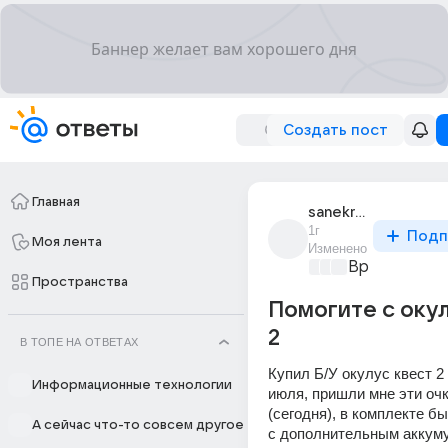
Создать пост
Главная
sanekrrrr
1г
Подп
Моя лента
Изменено
Время игр
+4
Пространства
Помогите с оку
2
В ТОПЕ НА ОТВЕТАХ
Купил Б/У окулус квест 2 
Информационные технологии
июля, пришли мне эти очк
(сегодня), в комплекте бы
А сейчас что-то совсем другое
с дополнительным аккуму