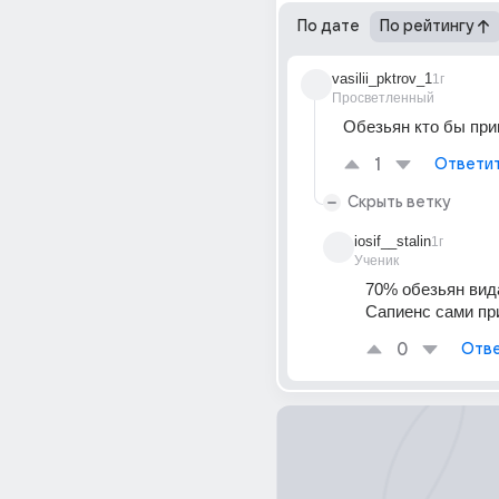
По дате
По рейтингу
vasilii_pktrov_1
1г
Просветленный
Обезьян кто бы пр
1
Ответи
Скрыть ветку
iosif__stalin
1г
Ученик
70% обезьян вида
Сапиенс сами при
0
Отве