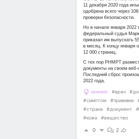
11 декабря 2020 года инъ
одобрена всего через 108
проверки безопасности.
Но в начале января 2022 г
федеральный судья Марк
приказал им выпускать 55
в месяц. К концу января 
12 000 страниц.
С тех пор PHMPT размест
документы на своем веб-с
Последний сброс произош
2022 года.
мнения
#врач
#до
#симптом
#прививки
#страна
#документ
#
#кожа
#вещество
0
2