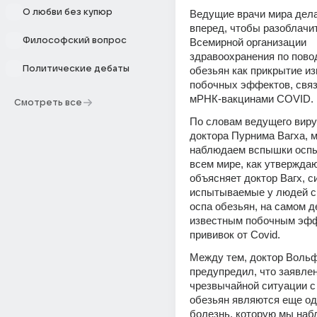
О любви без купюр
Ведущие врачи мира дела
вперед, чтобы разоблачит
Философский вопрос
Всемирной организации 
здравоохранения по повод
Политические дебаты
обезьян как прикрытие из
побочных эффектов, связ
мРНК-вакцинами COVID.
Смотреть все
По словам ведущего виру
доктора Пурнима Вагха, м
наблюдаем вспышки оспы 
всем мире, как утверждаю
объясняет доктор Вагх, с
испытываемые у людей с 
оспа обезьян, на самом д
известным побочным эфф
прививок от Covid.
Между тем, доктор Вольфг
предупредил, что заявлен
чрезвычайной ситуации с 
обезьян являются еще одн
болезнь, которую мы набл