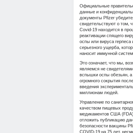
Официальные правительс
данные и конфиденциаль
документы Pfizer убедите
свидетельствуют о том, ч
Covid-19 находится в проц
реактивации спящего виру
оспы или вируса герпеса и
серьезного ущерба, кото
наносит иммунной систем
Это означает, что мы, воз
являемся не свидетелями
вспышки оспы обезьян, а 
огромного сокрытия после
введения эксперименталь
миллионам людей.
Управление по санитарном
качеством пищевых проду
медикаментов США (FDA)
отложить публикацию дан
безопасности вакцины Pfiz
COVID-19 на 75 лет, несмо