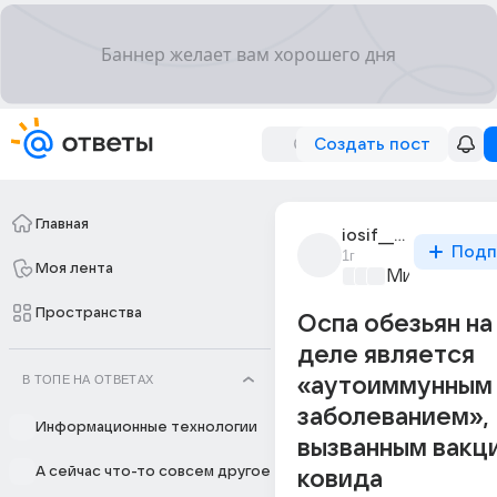
Создать пост
Главная
iosif__stalin
Подп
1г
Моя лента
Мир медици
Пространства
Оспа обезьян на
деле является
В ТОПЕ НА ОТВЕТАХ
«аутоиммунным
заболеванием»,
Информационные технологии
вызванным вакц
А сейчас что-то совсем другое
ковида