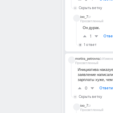
Скрыть ветку
ioo_7
1г
Просветленный
Он дурак.
1
Отве
1 ответ
mortira_petrovna
1г
Измен
Просветленный
Инициатива наказуем
заявление написали.
зарплаты хуже, чем 
0
Ответи
Скрыть ветку
ioo_7
1г
Просветленный