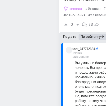
мнения
#бывшая
#
#отношения
#заявлен
0
23
По дате
По рейтингу
user_317772324
Ученик
1г
Изменено
Вы умный и благор
человек. Вы проща
и продолжали работ
нормально. Умных 
благородных людей
очень мало, поэтом
будет преследовать
Но, помните всегда
работу, потому что
работать, это важн