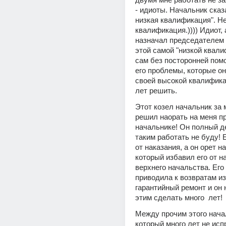
- идиоты. Начальник сказал
низкая квалификация". Не
квалификация.)))) Идиот, 
назначал председателем 
этой самой "низкой квалиф
сам без посторонней пом
его проблемы, которые он 
своей высокой квалифика
лет решить.
Этот козел начальник за 
решил наорать на меня пр
начальнике! Он полный де
таким работать не буду! Е
от наказания, а он орет на
который избавил его от на
верхнего начальства. Его
приводила к возвратам из
гарантийный ремонт и он н
этим сделать много  лет!
Между прочим этого начал
который много лет не исп