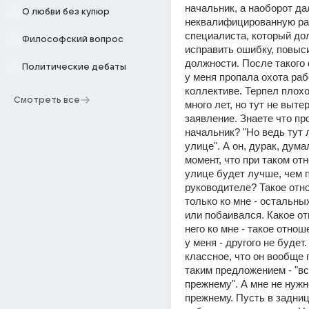
начальник, а наоборот да
О любви без купюр
неквалифицированную рабо
специалиста, который до
Философский вопрос
исправить ошибку, повыси
должности. После такого
Политические дебаты
у меня пропала охота рабо
коллективе. Терпел плохо
Смотреть все
много лет, но тут не выте
заявление. Знаете что пр
начальник? "Но ведь тут 
улице". А он, дурак, думал
момент, что при таком отн
улице будет лучше, чем п
руководителе? Такое отн
только ко мне - остальных
или побаивался. Какое от
него ко мне - такое отноше
у меня - другого не будет.
классное, что он вообще 
таким предложением - "вс
прежнему". А мне не нужн
прежнему. Пусть в задниц