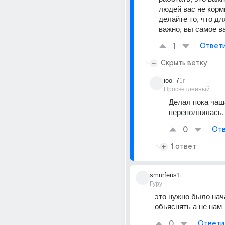
людей вас не корми
делайте то, что дл
важно, вы самое в
1
Ответ
Скрыть ветку
ioo_7
1г
Просветленный
Делал пока чаша
переполнилась.
0
Отв
1 ответ
smurfeus
1г
Гуру
это нужно было нач
обьяснять а не нам
0
Ответи