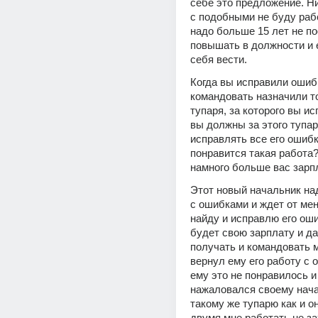
себе это предложение. Ни
с подобными не буду рабо
надо больше 15 лет не по
повышать в должности и 
себя вести.
Когда вы исправили ошибк
командовать назначили то
тупаря, за которого вы ис
вы должны за этого тупар
исправлять все его ошибки
понравится такая работа?
намного больше вас зарп
Этот новый начальник на
с ошибками и ждет от меня
найду и исправлю его ошиб
будет свою зарплату и да
получать и командовать мн
вернул ему его работу с 
ему это не понравилось и 
нажаловался своему начал
такому же тупарю как и он
двумя мне работать не за