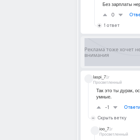
Без зарплаты не
0
Отве
1 ответ
laspi_7
1г
Просветленный
Так это ты дурак, о
умные.
-1
Ответи
Скрыть ветку
ioo_7
1г
Просветленный