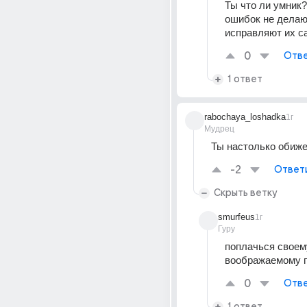
Ты что ли умник?
ошибок не делают
исправляют их с
0
Отве
1 ответ
rabochaya_loshadka
1г
Мудрец
Ты настолько обиж
-2
Ответ
Скрыть ветку
smurfeus
1г
Гуру
поплачься своему
воображаемому 
0
Отве
1 ответ