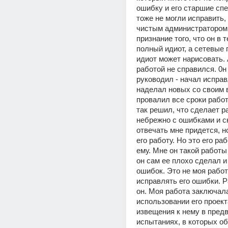
ошибку и его старшие сп
тоже не могли исправить, 
чистым администратором. 
признание того, что он в те
полный идиот, а сетевые г
идиот может нарисовать. А
работой не справился. 0н
руководил - начал исправ
наделал новых со своим 
провалил все сроки рабо
так решил, что сделает ра
небрежно с ошибками и ск
отвечать мне придется, но
его работу. Но это его раб
ему. Мне он такой работы 
он сам ее плохо сделал и
ошибок. Это не моя работа
исправлять его ошибки. Р
он. Моя работа заключала
использовании его проекта
извещения к нему в пред
испытаниях, в которых об