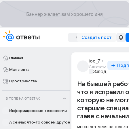
Создать пост
Главная
ioo_7
1г
Подп
Изменено
Моя лента
Завод
Пространства
На бывшей работ
что я исправил 
В ТОПЕ НА ОТВЕТАХ
которую не мог
старшие специа
Информационные технологии
главе с начальн
А сейчас что-то совсем другое
много лет меня не только