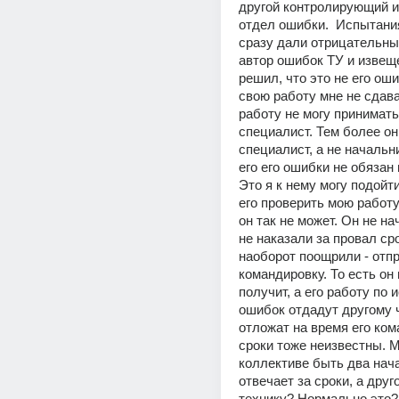
другой контролирующий и
отдел ошибки.  Испытания
сразу дали отрицательный
автор ошибок ТУ и извеще
решил, что это не его оши
свою работу мне не сдавал
работу не могу принимать
специалист. Тем более он
специалист, а не начальни
его его ошибки не обязан 
Это я к нему могу подойти
его проверить мою работу 
он так не может. Он не нач
не наказали за провал сро
наоборот поощрили - отпр
командировку. То есть он
получит, а его работу по 
ошибок отдадут другому ч
отложат на время его ком
сроки тоже неизвестны. М
коллективе быть два нач
отвечает за сроки, а другой
технику? Нормально это?