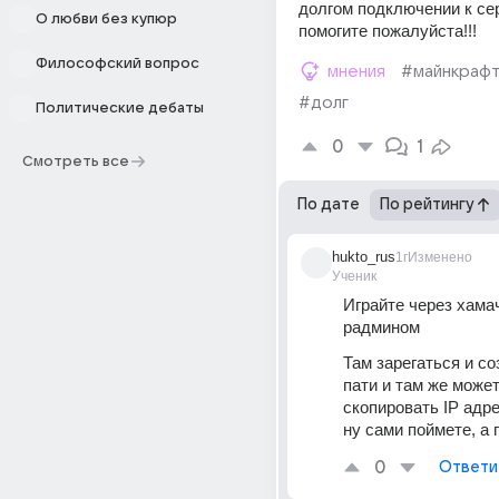
долгом подключении к сер
О любви без купюр
помогите пожалуйста!!! 
Философский вопрос
мнения
#майнкраф
#долг
Политические дебаты
0
1
Смотреть все
По дате
По рейтингу
hukto_rus
1г
Изменено
Ученик
Играйте через хамач
радмином
Там зарегаться и со
пати и там же может
скопировать IP адрес
ну сами поймете, а п
0
Ответи