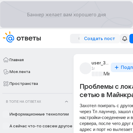
Создать пост
Главная
user_316540356
Подп
1г
Моя лента
Minecraft
+3
Пространства
Проблемы с лок
сетью в Майнкр
В ТОПЕ НА ОТВЕТАХ
Захотел поиграть с другом
через Тл лаунчер, зашол в
Информационные технологии
настройки-соеденение и в
сервера, после чего друг 
А сейчас что-то совсем другое
адрес и порт но вылезает