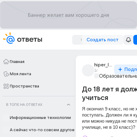
Создать пост
Главная
hiper_lol
Подп
1г
Моя лента
Образовательны
Пространства
До 18 лет я дол
учиться
В ТОПЕ НА ОТВЕТАХ
Я окончил 9 класс, но не 
поступать. Должен ли я ку
Информационные технологии
или можно никуда не посту
училище, не в 10 класс)? 
А сейчас что-то совсем другое