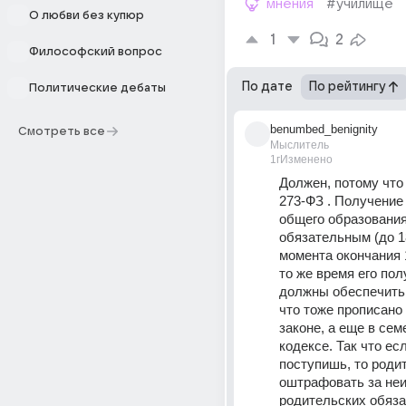
мнения
#училище
О любви без купюр
1
2
Философский вопрос
По дате
По рейтингу
Политические дебаты
benumbed_benignity
Смотреть все
Мыслитель
1г
Изменено
Должен, потому что ч.
273-ФЗ . Получение 
общего образования
обязательным (до 18
момента окончания 1
то же время его пол
должны обеспечить 
что тоже прописано 
законе, а еще в сем
кодексе. Так что есл
поступишь, то родит
оштрафовать за неи
родительских обяза