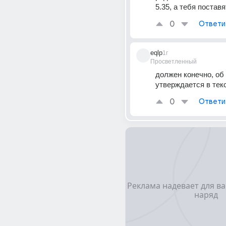
5.35, а тебя поставя
0
Ответи
eqlp
1г
Просветленный
должен конечно, об 
утверждается в тек
0
Ответи