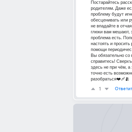
Постарайтесь расск
родителям. Даже ес
проблему будут игно
обесценивать или руг
не впадайте в отчая
глюки вам мешают, з
проблема есть. Поп
настоять и просить 
помощи периодическ
Вы обязательно со 
справитесь! Сверхъ
здесь не при чём, а 
точно есть возможно
разобраться❤️‍🩹🫂
1
Ответи