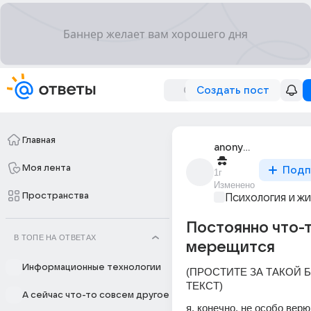
Создать пост
Главная
anonymous
Моя лента
Подп
1г
Изменено
Пространства
Психология и ж
Постоянно что-
В ТОПЕ НА ОТВЕТАХ
мерещится
Информационные технологии
(ПРОСТИТЕ ЗА ТАКОЙ 
ТЕКСТ)
А сейчас что-то совсем другое
я, конечно, не особо верю