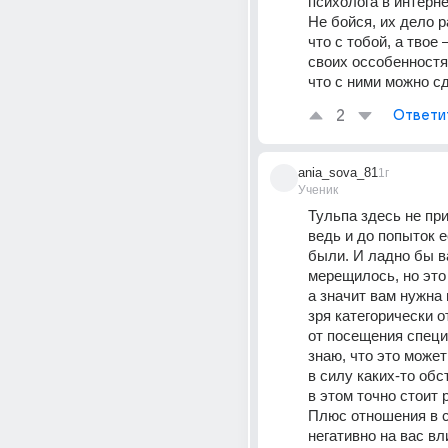
психолога в интерне
Не бойся, их дело р
что с тобой, а твое 
своих оссобенностях
что с ними можно с
2
Ответи
ania_sova_81
1г
Ученик
Тульпа здесь не при
ведь и до попыток е
были. И ладно бы в
мерещилось, но это
а значит вам нужна 
зря категорически о
от посещения специ
знаю, что это может
в силу каких-то обст
в этом точно стоит 
Плюс отношения в с
негативно на вас вли