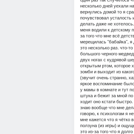
несколько дней уехали на 
вернулись домой то я сраз
почувствовал усталость и
делать даже не хотелось. 
меня водили к детскому п
за того что мне всё детств
мерещилась "бабайка", я 
это несколько раз. что-то 
большого черного медведя
двух ногах с кудрявой ше
открытым ртом, которое х
зомби и выходит из какого
(звучит очень странно, ха
яркое воспоминание было 
у мамы в комнате и тут по
штука и бежит за мной по 
ходит оно кстати быстро. 
знаю вообще что мне дела
говорю, к психологам я не 
мне кажется что я чётко в
ползуна (из игры) и ощущ
это из-за того что я долго