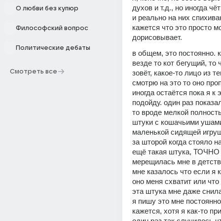
духов и т.д., но иногда чёт
О любви без купюр
и реально на них спихиваю
кажется что это просто мо
Философский вопрос
дорисовывает.
Политические дебаты
в общем, это постоянно. ку
везде то кот бегущий, то ч
Смотреть все
зовёт, какое-то лицо из те
смотрю на это то оно проп
иногда остаётся пока я к э
подойду. один раз показал
то вроде мелкой полность
штуки с кошачьими ушами 
маленькой сидящей игруш
за шторой когда стояло на
ещё такая штука, ТОЧНО
мерещилась мне в детстве,
мне казалось что если я к
оно меня схватит или что 
эта штука мне даже снила
я пишу это мне постоянно 
кажется, хотя я как-то пр
один раз так случилось чт