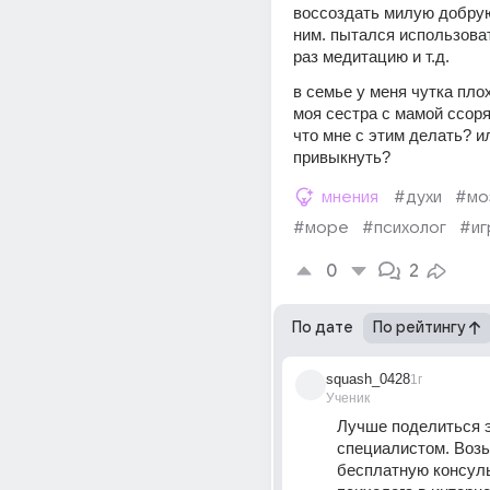
воссоздать милую добрую
ним. пытался использоват
раз медитацию и т.д.
в семье у меня чутка плох
моя сестра с мамой ссоря
что мне с этим делать? и
привыкнуть?
мнения
#духи
#мо
#море
#психолог
#иг
0
2
По дате
По рейтингу
squash_0428
1г
Ученик
Лучше поделиться э
специалистом. Возь
бесплатную консуль