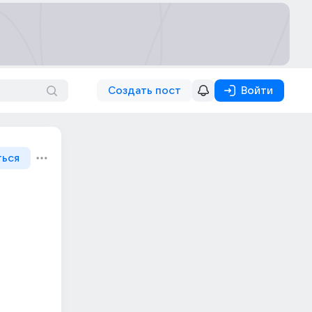
Создать пост
Войти
ться