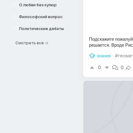
О любви без купюр
Философский вопрос
Политические дебаты
Подскажите пожалуйст
Смотреть все
решается. Вроде Рису
знания
#геоме
0
0