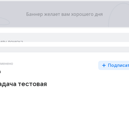
зменено
Подписа
а
адача тестовая