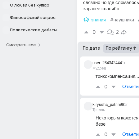
связано чо где сломалось
О любви без купюр
заранее спасибо
Философский вопрос
знания
#наушники
Политические дебаты
0
2
Смотреть все
По дате
По рейтингу
user_264342444
1г
Мудрец
тонкокомпенсация...
0
Ответи
kiryusha_patrin99
1г
Тролль
Некоторым кажется ч
безе
0
Ответи