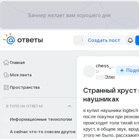
Создать пост
Главная
chess_6286
Подп
1г
Моя лента
Электроника 
Пространства
Странный хруст 
наушниках
В ТОПЕ НА ОТВЕТАХ
я купил наушники logitech g
после покупки при резком
Информационные технологии
происходит толи тихий хл
хруст, в общем звук, врод
А сейчас что-то совсем другое
этого не было, расскажите