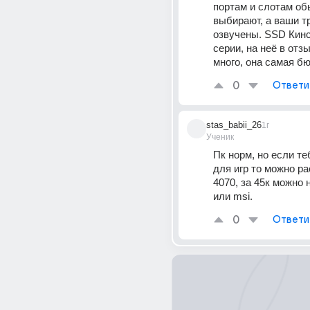
портам и слотам об
выбирают, а ваши тр
озвучены. SSD Кинст
серии, на неё в отз
много, она самая б
0
Ответи
stas_babii_26
1г
Ученик
Пк норм, но если те
для игр то можно ра
4070, за 45к можно н
или msi.
0
Ответи