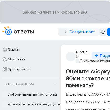
Создать пост
Главная
tuntuntunsagur
Подп
1г
Моя лента
Собираем комп
Пространства
Оцените сборку 
80к и скажите ч
В ТОПЕ НА ОТВЕТАХ
поменять?
Видеокарта rx 7700 xt - 4
Информационные технологии
Процессор r5 5600x - 8к р
А сейчас что-то совсем другое
Материнка b550m ds3h - 8