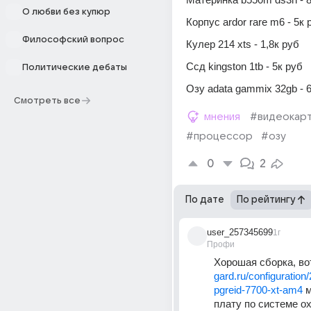
О любви без купюр
Корпус ardor rare m6 - 5к 
Философский вопрос
Кулер 214 xts - 1,8к руб
Ссд kingston 1tb - 5к руб
Политические дебаты
Озу adata gammix 32gb - 
Смотреть все
мнения
#видеокар
#процессор
#озу
0
2
По дате
По рейтингу
user_257345699
1г
Профи
Хорошая сборка, вот
gard.ru/configuratio
pgreid-7700-xt-am4
 
плату по системе ох