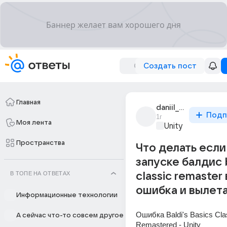
Создать пост
Главная
daniil_teleroom
Подп
1г
Моя лента
Unity
Пространства
Что делать если
запуске балдис 
В ТОПЕ НА ОТВЕТАХ
classic remaster
ошибка и вылет
Информационные технологии
Ошибка Baldi's Basics Clas
А сейчас что-то совсем другое
Remastered - Unity 