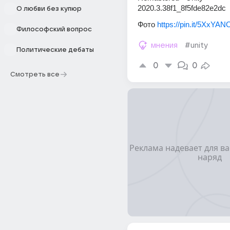
2020.3.38f1_8f5fde82e2dc
О любви без купюр
Фото 
https://pin.it/5XxYAN
Философский вопрос
мнения
#unity
Политические дебаты
0
0
Смотреть все