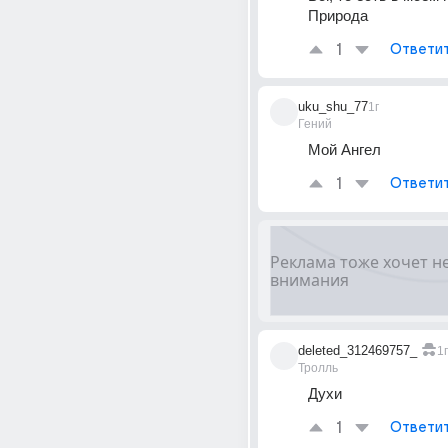
Природа
1
Ответи
uku_shu_77
1г
Гений
Мой Ангел
1
Ответи
deleted_312469757_
1г
Тролль
Духи
1
Ответи