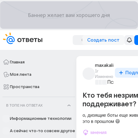
Создать пост
Главная
maxakali
1г
Подп
Моя лента
Изменено
Психология и
Пространства
Кто тебя незри
поддерживает?
В ТОПЕ НА ОТВЕТАХ
о, дизящие боты еще живы
Информационные технологии
это в прошлом 😆
А сейчас что-то совсем другое
мнения