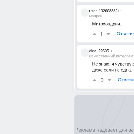
user_192608882
1г
Мудрец
Митохондрии.
1
Ответи
olga_29595
1г
Искусственный интеллект
Не знаю, я чувствую 
даже если не одна.
0
Ответи