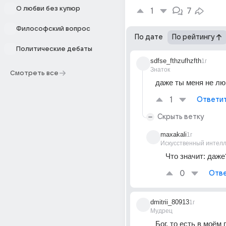
О любви без купюр
1
7
Философский вопрос
По дате
По рейтингу
Политические дебаты
sdfse_fthzufhzfth
1г
Знаток
Смотреть все
даже ты меня не л
1
Ответи
Скрыть ветку
maxakali
1г
Искусственный интелл
Что значит: даже
0
Отве
dmitrii_80913
1г
Мудрец
Бог, то есть в моём 