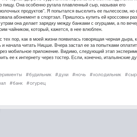
ю пищу. Она особенно ругала плавленный сыр, называя его 
молочных продуктов". Я попытался выселить ее пылесосом, но о
бовала абонемент в спортзал. Пришлось купить ей кроссовки раз
 утрам она делает зарядку между банками с огурцами, а по вече
оим чайником, который, кажется, в нее влюблен.
с тех пор, как в моей жизни появилась говорящая черная дыра, к
 и начала читать Ницше. Вчера застал ее за попытками оплатит
рез мобильное приложение. Видимо, следующий этап эксперимен
ть ее к интернету через тостер. Если, конечно, итальянские ду
ерименты
#будильник
#духи
#ночь
#холодильник
#сыр
зал
#банк
#огурец