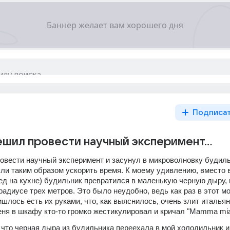
Подписа
шил провести научный эксперимент...
вести научный эксперимент и засунул в микроволновку будильн
 ли таким образом ускорить время. К моему удивлению, вместо 
ед на кухне) будильник превратился в маленькую черную дыру, к
радиусе трех метров. Это было неудобно, ведь как раз в этот мо
ишлось есть их руками, что, как выяснилось, очень злит итальян
еня в шкафу кто-то громко жестикулировал и кричал "Mamma mia
 что черная дыра из будильника переехала в мой холодильник и 