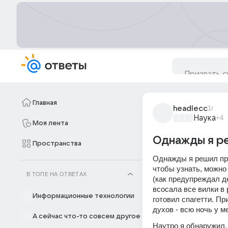
Главная
headlecc
1г
Наука
+4
Моя лента
Однажды я ре
Пространства
Однажды я решил про
чтобы узнать, можно
В ТОПЕ НА ОТВЕТАХ
(как предупреждал д
всосала все вилки в 
Информационные технологии
готовил спагетти. Пр
духов - всю ночь у м
А сейчас что-то совсем другое
Наутро я обнаружил,