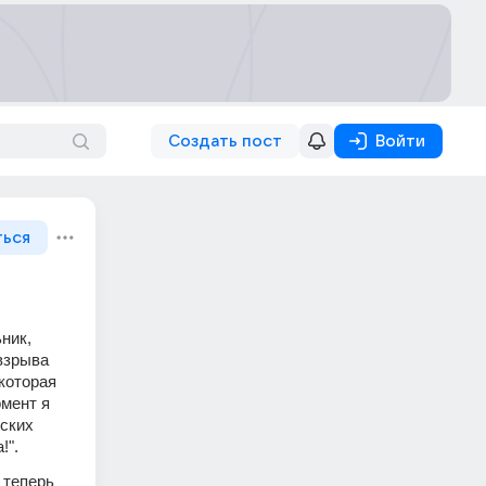
Создать пост
Войти
ться
ик, 
взрыва 
оторая 
мент я 
ских 
!".
теперь 