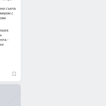
на съела 
мером с 
рам 
ошка 
ь 
та - 
хи 