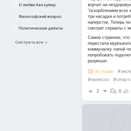
ворчит на нездорову
О любви без купюр
"оскорблением всех 
три насадки и потре
Философский вопрос
наперсток. Теперь по
смотрит сериалы с м
Политические дебаты
Самое странное, что 
Смотреть все
перестала мурлыкать
коммуналку лапой че
попробовать подключи
разрешат.
истории
#эксп
#пылесос
#спорт
2
0