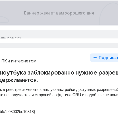
Подписа
 ПК и интернетом
ноутбука заблокированно нужное разре
держивается.
ак в реестре изменить в наглую настройки доступных разрешений
его не получается и стороний софт, типа CRU и подобные не помо
bfc1-08002be10318}