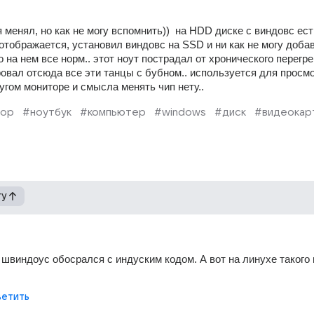
я менял, но как не могу вспомнить))  на HDD диске с виндовс есть
отображается, установил виндовс на SSD и ни как не могу добав
 на нем все норм.. этот ноут пострадал от хронического перегрев
овал отсюда все эти танцы с бубном.. используется для просмо
угом мониторе и смысла менять чип нету..
тор
#ноутбук
#компьютер
#windows
#диск
#видеокар
гу
 швиндоус обосрался с индуским кодом. А вот на линухе такого не
етить