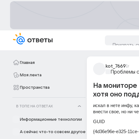
Главная
kot_7669
1г
Проблемы с
Моя лента
На мониторе 
Пространства
хотя оно под
искал в нете инфу, к
В ТОПЕ НА ОТВЕТАХ
внести свое, но ни ч
Информационные технологии
GUID
{4d36e96e-e325-11ce-
А сейчас что-то совсем другое