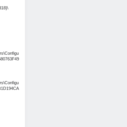
318}\
s\Configu
680763F49
s\Configu
B1D194CA