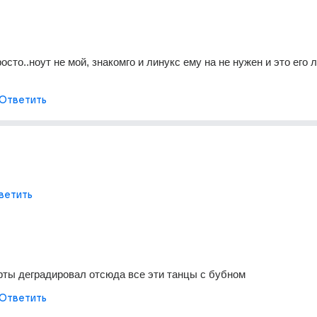
росто..ноут не мой, знакомго и линукс ему на не нужен и это его л
Ответить
ветить
рты деградировал отсюда все эти танцы с бубном
Ответить