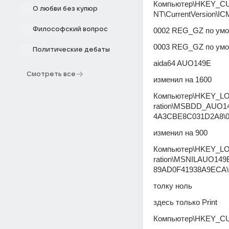
Компьютер\HKEY_CUR
О любви без купюр
NT\CurrentVersion\ICM
Философский вопрос
0002 REG_GZ по умо
0003 REG_GZ по умо
Политические дебаты
aida64 AUO149E
Смотреть все
изменил на 1600
Компьютер\HKEY_LOCA
ration\MSBDD_AUO1
4A3CBE8C031D2A8\0
изменил на 900
Компьютер\HKEY_LOCA
ration\MSNILAUO14
89AD0F41938A9ECA\
толку ноль
здесь только Print
Компьютер\HKEY_CUR