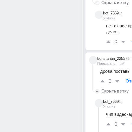
Скрыть ветку
kot_7669
1г
Ученик
не так все п
дело..
0
konstantin_22537
1г
Просветленный
дрова поставь
0
От
Скрыть ветку
kot_7669
1г
Ученик
чип видеока
0