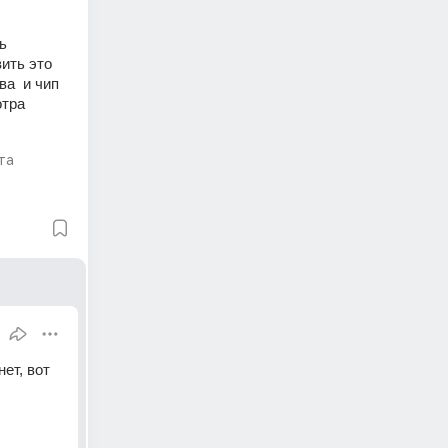
 
ить это 
а  и чип 
тра 
та
т, вот 