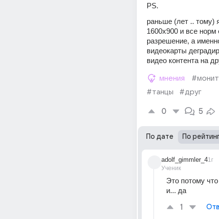
PS.
раньше (лет .. тому) 
1600х900 и все норм 
разрешение, а именно
видеокарты деградир
видео контента на др
мнения
#мони
#танцы
#друг
0
5
По дате
По рейтин
adolf_gimmler_4
1г
Ученик
Это потому что
и... да
1
Отв