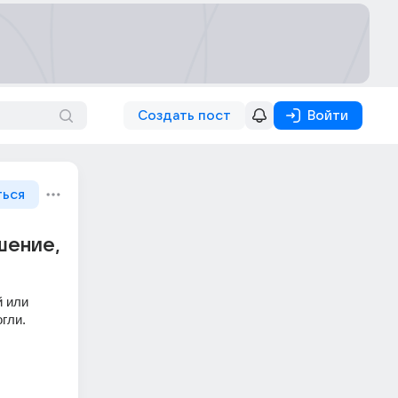
Создать пост
Войти
ться
шение,
 или 
гли. 