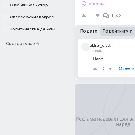
мнения
О любви без купюр
1
1
Философский вопрос
Политические дебаты
По дате
По рейтингу
Смотреть все
aldiiar_otvd
1г
Тролль
Наху
0
Ответи