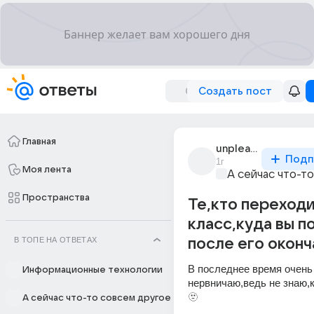
Создать пост
Главная
unpleasant_ew
Подп
1г
Моя лента
А сейчас что-т
Пространства
Те,кто переходи
класс,куда вы п
В ТОПЕ НА ОТВЕТАХ
после его оконч
В последнее время очень 
Информационные технологии
нервничаю,ведь не знаю,
🫥
А сейчас что-то совсем другое